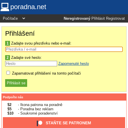
poradna.net
Neregistrovaný
Přihlásit
Registrovat
Přihlášení
1
Zadajte svou přezdívku nebo e-mail:
2
Zadajte své heslo:
Zapomenuté heslo
Zapamatovat přihlášení na tomto počítači
Podpořte nás
$2
- Ikona patrona na poradně
$5
- Poradna bez reklam
$10
- Soukromé poradenství
STAŇTE SE PATRONEM