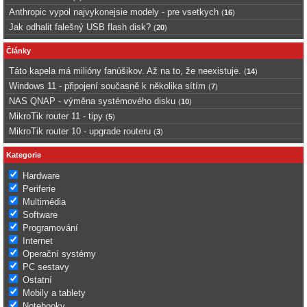
Anthropic vypol najvykonejsie modely - pre vsetkych
(
16
)
Jak odhalit falešný USB flash disk?
(
20
)
Články
Táto kapela má milióny fanúšikov. Až na to, že neexistuje.
(
14
)
Windows 11 - připojení současně k několika sítím
(
7
)
NAS QNAP - výměna systémového disku
(
10
)
MikroTik router 11 - tipy
(
5
)
MikroTik router 10 - upgrade routeru
(
3
)
Kategorie
Hardware
Periferie
Multimédia
Software
Programování
Internet
Operační systémy
PC sestavy
Ostatní
Mobily a tablety
Notebooky