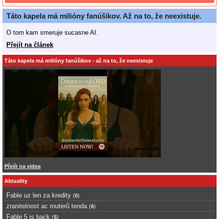
Táto kapela má milióny fanúšikov. Až na to, že neexistuje.
O tom kam smeruje sucasne AI.
Přejít na článek
Táto kapela má milióny fanúšikov - až na to, že neexistuje
Přejít na videa
Aktuality
Fable uz len za kredity
(
0
)
zranitelnost ac routerů tenda
(
6
)
Fable 5 is back
(
5
)