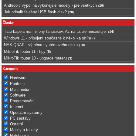
Anthropic vypol najvykonejsie modely - pre vsetkych
(
16
)
Jak odhalit falešný USB flash disk?
(
20
)
Články
Táto kapela má milióny fanúšikov. Až na to, že neexistuje.
(
14
)
Windows 11 - připojení současně k několika sítím
(
7
)
NAS QNAP - výměna systémového disku
(
10
)
MikroTik router 11 - tipy
(
5
)
MikroTik router 10 - upgrade routeru
(
3
)
Kategorie
Hardware
Periferie
Multimédia
Software
Programování
Internet
Operační systémy
PC sestavy
Ostatní
Mobily a tablety
Notebooky