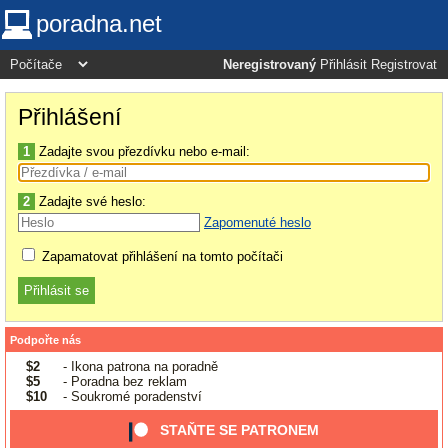
poradna.net
Neregistrovaný
Přihlásit
Registrovat
Přihlášení
1
Zadajte svou přezdívku nebo e-mail:
2
Zadajte své heslo:
Zapomenuté heslo
Zapamatovat přihlášení na tomto počítači
Podpořte nás
$2
- Ikona patrona na poradně
$5
- Poradna bez reklam
$10
- Soukromé poradenství
STAŇTE SE PATRONEM