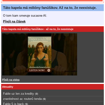
Táto kapela má milióny fanúšikov. Až na to, že neexistuje.
O tom kam smeruje sucasne AI.
Přejít na článek
Táto kapela má milióny fanúšikov - až na to, že neexistuje
Přejít na videa
Aktuality
Fable uz len za kredity
(
0
)
zranitelnost ac routerů tenda
(
6
)
Fable 5 is back
(
5
)