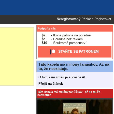
Neregistrovaný
Přihlásit
Registrovat
Podpořte nás
$2
- Ikona patrona na poradně
$5
- Poradna bez reklam
$10
- Soukromé poradenství
STAŇTE SE PATRONEM
Táto kapela má milióny fanúšikov. Až na
to, že neexistuje.
O tom kam smeruje sucasne AI.
Přejít na článek
Táto kapela má milióny fanúšikov - až na to, že
neexistuje