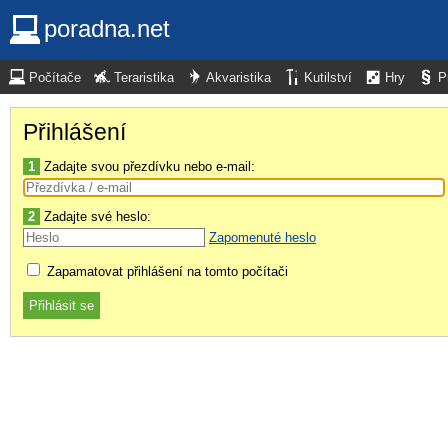
poradna.net
Počítače
Teraristika
Akvaristika
Kutilství
Hry
P
Přihlášení
1
Zadajte svou přezdívku nebo e-mail:
2
Zadajte své heslo:
Zapomenuté heslo
Zapamatovat přihlášení na tomto počítači