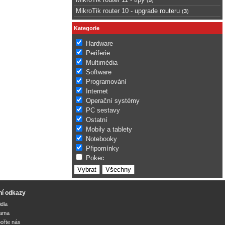
MikroTik router 10 - upgrade routeru
(
3
)
Kategorie
Hardware
Periferie
Multimédia
Software
Programování
Internet
Operační systémy
PC sestavy
Ostatní
Mobily a tablety
Notebooky
Připomínky
Pokec
ní odkazy
idla
lama
ořte nás