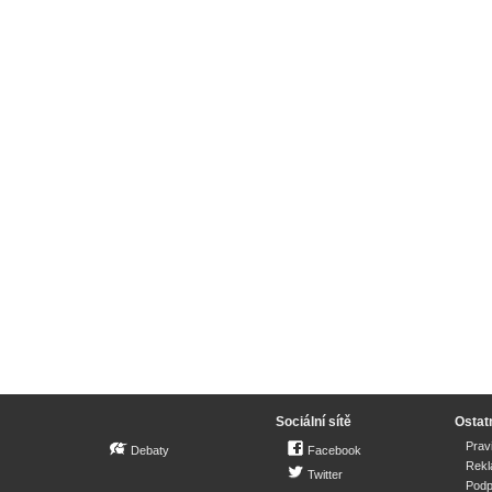
Sociální sítě
Ostat
Prav
Debaty
Facebook
Rek
Twitter
Podp