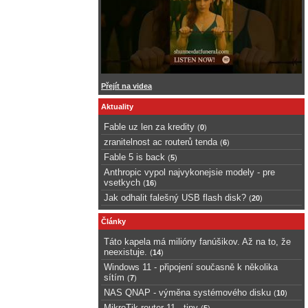
Přejít na videa
Aktuality
Fable uz len za kredity
(
0
)
zranitelnost ac routerů tenda
(
6
)
Fable 5 is back
(
5
)
Anthropic vypol najvykonejsie modely - pre
vsetkych
(
16
)
Jak odhalit falešný USB flash disk?
(
20
)
Články
Táto kapela má milióny fanúšikov. Až na to, že
neexistuje.
(
14
)
Windows 11 - připojení současně k několika
sítím
(
7
)
NAS QNAP - výměna systémového disku
(
10
)
MikroTik router 11 - tipy
(
5
)