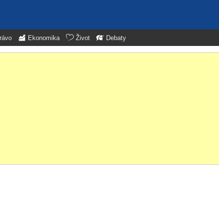
rávo
Ekonomika
Život
Debaty