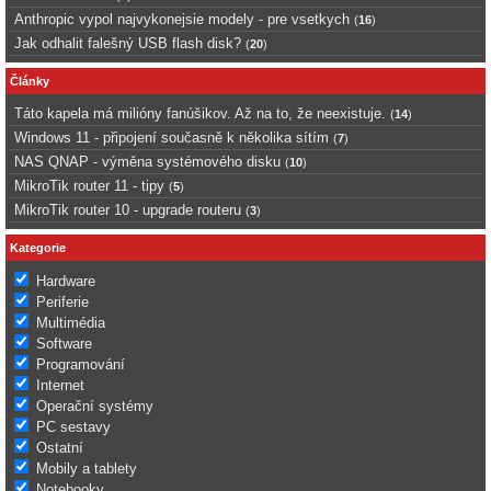
Anthropic vypol najvykonejsie modely - pre vsetkych
(
16
)
Jak odhalit falešný USB flash disk?
(
20
)
Články
Táto kapela má milióny fanúšikov. Až na to, že neexistuje.
(
14
)
Windows 11 - připojení současně k několika sítím
(
7
)
NAS QNAP - výměna systémového disku
(
10
)
MikroTik router 11 - tipy
(
5
)
MikroTik router 10 - upgrade routeru
(
3
)
Kategorie
Hardware
Periferie
Multimédia
Software
Programování
Internet
Operační systémy
PC sestavy
Ostatní
Mobily a tablety
Notebooky