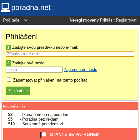
poradna.net
Neregistrovaný
Přihlásit
Registrovat
Přihlášení
1
Zadajte svou přezdívku nebo e-mail:
2
Zadajte své heslo:
Zapomenuté heslo
Zapamatovat přihlášení na tomto počítači
Podpořte nás
$2
- Ikona patrona na poradně
$5
- Poradna bez reklam
$10
- Soukromé poradenství
STAŇTE SE PATRONEM