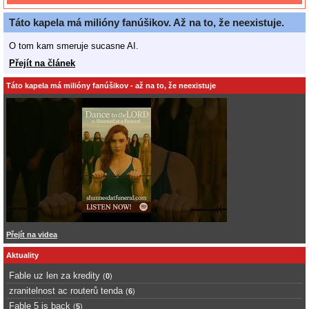
Táto kapela má milióny fanúšikov. Až na to, že neexistuje.
O tom kam smeruje sucasne AI.
Přejít na článek
Táto kapela má milióny fanúšikov - až na to, že neexistuje
Přejít na videa
Aktuality
Fable uz len za kredity
(
0
)
zranitelnost ac routerů tenda
(
6
)
Fable 5 is back
(
5
)