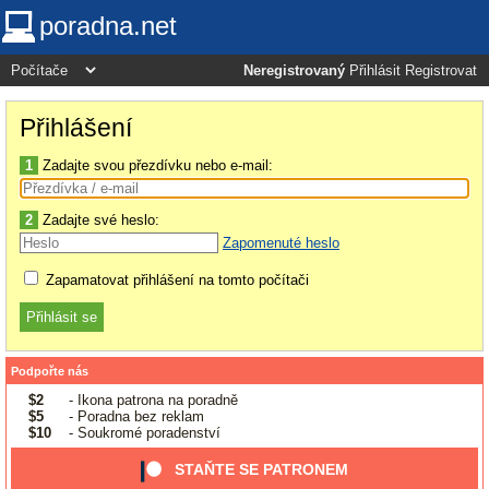
poradna.net
Neregistrovaný
Přihlásit
Registrovat
Přihlášení
1
Zadajte svou přezdívku nebo e-mail:
2
Zadajte své heslo:
Zapomenuté heslo
Zapamatovat přihlášení na tomto počítači
Podpořte nás
$2
- Ikona patrona na poradně
$5
- Poradna bez reklam
$10
- Soukromé poradenství
STAŇTE SE PATRONEM