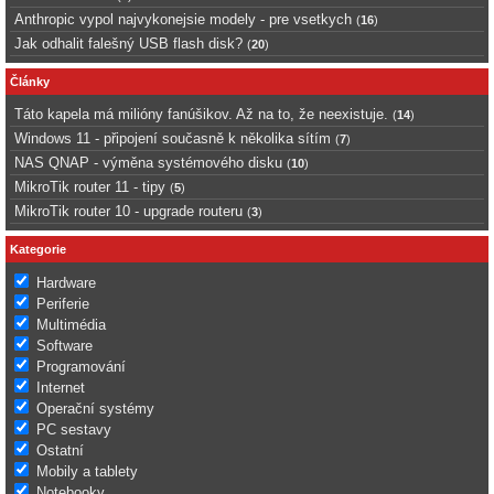
Anthropic vypol najvykonejsie modely - pre vsetkych
(
16
)
Jak odhalit falešný USB flash disk?
(
20
)
Články
Táto kapela má milióny fanúšikov. Až na to, že neexistuje.
(
14
)
Windows 11 - připojení současně k několika sítím
(
7
)
NAS QNAP - výměna systémového disku
(
10
)
MikroTik router 11 - tipy
(
5
)
MikroTik router 10 - upgrade routeru
(
3
)
Kategorie
Hardware
Periferie
Multimédia
Software
Programování
Internet
Operační systémy
PC sestavy
Ostatní
Mobily a tablety
Notebooky