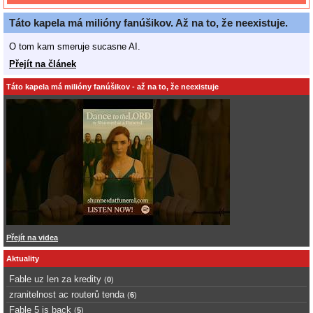
Táto kapela má milióny fanúšikov. Až na to, že neexistuje.
O tom kam smeruje sucasne AI.
Přejít na článek
Táto kapela má milióny fanúšikov - až na to, že neexistuje
Přejít na videa
Aktuality
Fable uz len za kredity
(
0
)
zranitelnost ac routerů tenda
(
6
)
Fable 5 is back
(
5
)