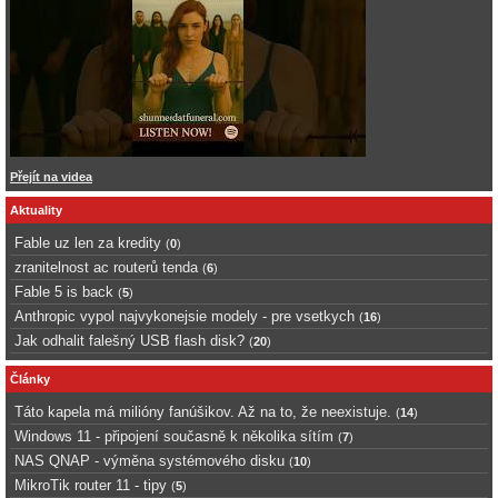
Přejít na videa
Aktuality
Fable uz len za kredity
(
0
)
zranitelnost ac routerů tenda
(
6
)
Fable 5 is back
(
5
)
Anthropic vypol najvykonejsie modely - pre vsetkych
(
16
)
Jak odhalit falešný USB flash disk?
(
20
)
Články
Táto kapela má milióny fanúšikov. Až na to, že neexistuje.
(
14
)
Windows 11 - připojení současně k několika sítím
(
7
)
NAS QNAP - výměna systémového disku
(
10
)
MikroTik router 11 - tipy
(
5
)