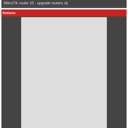
MikroTik router 10 - upgrade routeru
(
3
)
Reklama