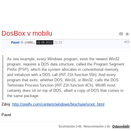
DosBox v mobilu
#23
Pavel
@
MM..
,
02.05.2012
21:23
As one example, every Windows program, even the newest Win32
program, requires a DOS data structure, called the Program Segment
Prefix (PSP), which the system allocates in conventional memory,
and initializes with a DOS call (INT 21h function 55h). And every
program that exits, whether DOS, Win16, or Win32, calls the DOS
Terminate Process function (INT 21h function 4Ch). Win95 most
certainly does sit on top of DOS, albeit a copy of DOS that comes in
the same package.
Zdroj:
http://oreilly.com/centers/windows/brochure/isnot. html
Pavel
Souhlasím (+0)
Nesouhlasím (-0)
Odpovědět