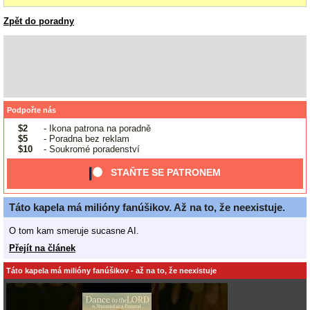
Zpět do poradny
Podpořte nás
$2
- Ikona patrona na poradně
$5
- Poradna bez reklam
$10
- Soukromé poradenství
STAŇTE SE PATRONEM
Táto kapela má milióny fanúšikov. Až na to, že neexistuje.
O tom kam smeruje sucasne AI.
Přejít na článek
Táto kapela má milióny fanúšikov - až na to, že neexistuje