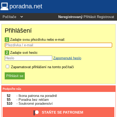
poradna.net
Neregistrovaný
Přihlásit
Registrovat
Přihlášení
1
Zadajte svou přezdívku nebo e-mail:
2
Zadajte své heslo:
Zapomenuté heslo
Zapamatovat přihlášení na tomto počítači
Podpořte nás
$2
- Ikona patrona na poradně
$5
- Poradna bez reklam
$10
- Soukromé poradenství
STAŇTE SE PATRONEM