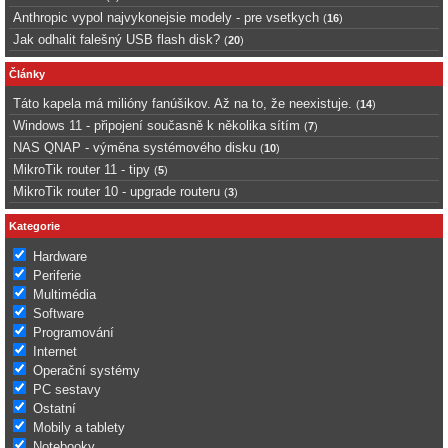
Anthropic vypol najvykonejsie modely - pre vsetkych
(
16
)
Jak odhalit falešný USB flash disk?
(
20
)
Články
Táto kapela má milióny fanúšikov. Až na to, že neexistuje.
(
14
)
Windows 11 - připojení současně k několika sítím
(
7
)
NAS QNAP - výměna systémového disku
(
10
)
MikroTik router 11 - tipy
(
5
)
MikroTik router 10 - upgrade routeru
(
3
)
Kategorie
Hardware
Periferie
Multimédia
Software
Programování
Internet
Operační systémy
PC sestavy
Ostatní
Mobily a tablety
Notebooky