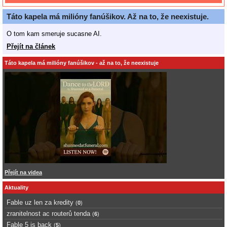
Táto kapela má milióny fanúšikov. Až na to, že neexistuje.
O tom kam smeruje sucasne AI.
Přejít na článek
Táto kapela má milióny fanúšikov - až na to, že neexistuje
Přejít na videa
Aktuality
Fable uz len za kredity
(
0
)
zranitelnost ac routerů tenda
(
6
)
Fable 5 is back
(
5
)