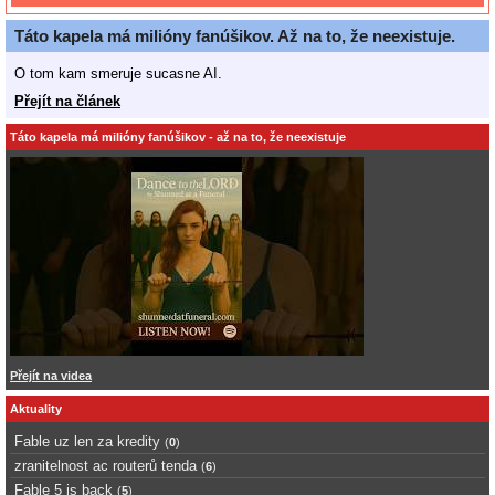
Táto kapela má milióny fanúšikov. Až na to, že neexistuje.
O tom kam smeruje sucasne AI.
Přejít na článek
Táto kapela má milióny fanúšikov - až na to, že neexistuje
Přejít na videa
Aktuality
Fable uz len za kredity
(
0
)
zranitelnost ac routerů tenda
(
6
)
Fable 5 is back
(
5
)