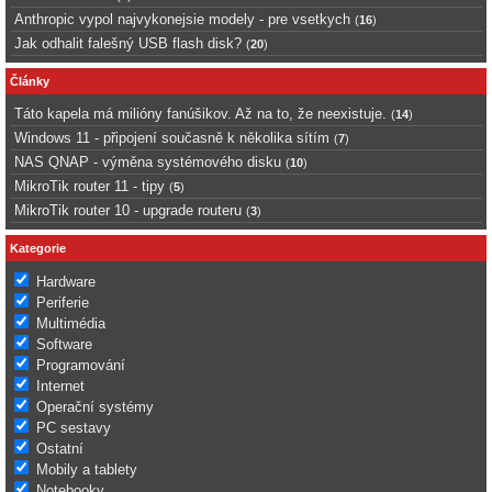
Anthropic vypol najvykonejsie modely - pre vsetkych
(
16
)
Jak odhalit falešný USB flash disk?
(
20
)
Články
Táto kapela má milióny fanúšikov. Až na to, že neexistuje.
(
14
)
Windows 11 - připojení současně k několika sítím
(
7
)
NAS QNAP - výměna systémového disku
(
10
)
MikroTik router 11 - tipy
(
5
)
MikroTik router 10 - upgrade routeru
(
3
)
Kategorie
Hardware
Periferie
Multimédia
Software
Programování
Internet
Operační systémy
PC sestavy
Ostatní
Mobily a tablety
Notebooky