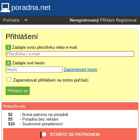
poradna.net
Neregistrovaný
Přihlásit
Registrovat
Přihlášení
1
Zadajte svou přezdívku nebo e-mail:
2
Zadajte své heslo:
Zapomenuté heslo
Zapamatovat přihlášení na tomto počítači
Podpořte nás
$2
- Ikona patrona na poradně
$5
- Poradna bez reklam
$10
- Soukromé poradenství
STAŇTE SE PATRONEM