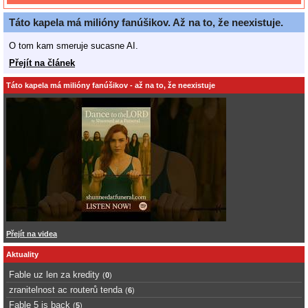
Táto kapela má milióny fanúšikov. Až na to, že neexistuje.
O tom kam smeruje sucasne AI.
Přejít na článek
Táto kapela má milióny fanúšikov - až na to, že neexistuje
Přejít na videa
Aktuality
Fable uz len za kredity
(
0
)
zranitelnost ac routerů tenda
(
6
)
Fable 5 is back
(
5
)