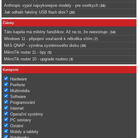
Anthropic vypol najvykonejsie modely - pre vsetkych
(
16
)
Jak odhalit falešný USB flash disk?
(
20
)
Články
Táto kapela má milióny fanúšikov. Až na to, že neexistuje.
(
14
)
Windows 11 - připojení současně k několika sítím
(
7
)
NAS QNAP - výměna systémového disku
(
10
)
MikroTik router 11 - tipy
(
5
)
MikroTik router 10 - upgrade routeru
(
3
)
Kategorie
Hardware
Periferie
Multimédia
Software
Programování
Internet
Operační systémy
PC sestavy
Ostatní
Mobily a tablety
Notebooky