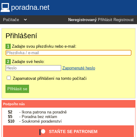
poradna.net
Neregistrovaný
Přihlásit
Registrovat
Přihlášení
1
Zadajte svou přezdívku nebo e-mail:
2
Zadajte své heslo:
Zapomenuté heslo
Zapamatovat přihlášení na tomto počítači
Podpořte nás
$2
- Ikona patrona na poradně
$5
- Poradna bez reklam
$10
- Soukromé poradenství
STAŇTE SE PATRONEM