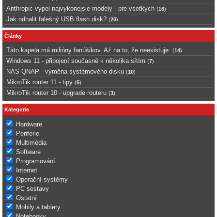
Anthropic vypol najvykonejsie modely - pre vsetkych
(
16
)
Jak odhalit falešný USB flash disk?
(
20
)
Články
Táto kapela má milióny fanúšikov. Až na to, že neexistuje.
(
14
)
Windows 11 - připojení současně k několika sítím
(
7
)
NAS QNAP - výměna systémového disku
(
10
)
MikroTik router 11 - tipy
(
5
)
MikroTik router 10 - upgrade routeru
(
3
)
Kategorie
Hardware
Periferie
Multimédia
Software
Programování
Internet
Operační systémy
PC sestavy
Ostatní
Mobily a tablety
Notebooky