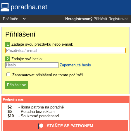
poradna.net
Neregistrovaný
Přihlásit
Registrovat
Přihlášení
1
Zadajte svou přezdívku nebo e-mail:
2
Zadajte své heslo:
Zapomenuté heslo
Zapamatovat přihlášení na tomto počítači
Podpořte nás
$2
- Ikona patrona na poradně
$5
- Poradna bez reklam
$10
- Soukromé poradenství
STAŇTE SE PATRONEM