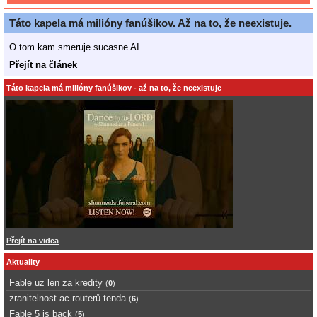
Táto kapela má milióny fanúšikov. Až na to, že neexistuje.
O tom kam smeruje sucasne AI.
Přejít na článek
Táto kapela má milióny fanúšikov - až na to, že neexistuje
Přejít na videa
Aktuality
Fable uz len za kredity
(
0
)
zranitelnost ac routerů tenda
(
6
)
Fable 5 is back
(
5
)