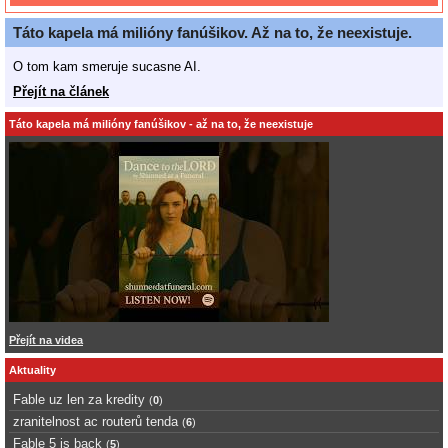
Táto kapela má milióny fanúšikov. Až na to, že neexistuje.
O tom kam smeruje sucasne AI.
Přejít na článek
Táto kapela má milióny fanúšikov - až na to, že neexistuje
Přejít na videa
Aktuality
Fable uz len za kredity
(
0
)
zranitelnost ac routerů tenda
(
6
)
Fable 5 is back
(
5
)