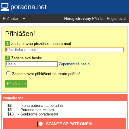
poradna.net
Neregistrovaný
Přihlásit
Registrovat
Přihlášení
1
Zadajte svou přezdívku nebo e-mail:
2
Zadajte své heslo:
Zapomenuté heslo
Zapamatovat přihlášení na tomto počítači
Podpořte nás
$2
- Ikona patrona na poradně
$5
- Poradna bez reklam
$10
- Soukromé poradenství
STAŇTE SE PATRONEM