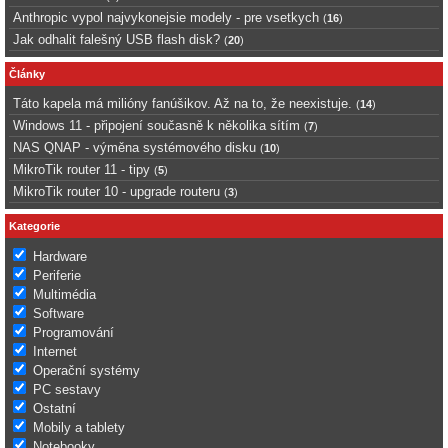
Anthropic vypol najvykonejsie modely - pre vsetkych
(
16
)
Jak odhalit falešný USB flash disk?
(
20
)
Články
Táto kapela má milióny fanúšikov. Až na to, že neexistuje.
(
14
)
Windows 11 - připojení současně k několika sítím
(
7
)
NAS QNAP - výměna systémového disku
(
10
)
MikroTik router 11 - tipy
(
5
)
MikroTik router 10 - upgrade routeru
(
3
)
Kategorie
Hardware
Periferie
Multimédia
Software
Programování
Internet
Operační systémy
PC sestavy
Ostatní
Mobily a tablety
Notebooky