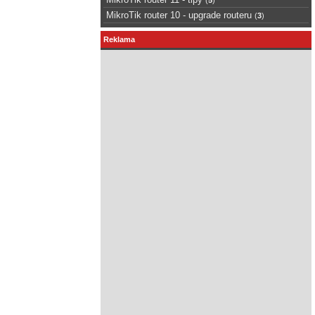
MikroTik router 10 - upgrade routeru
(
3
)
Reklama