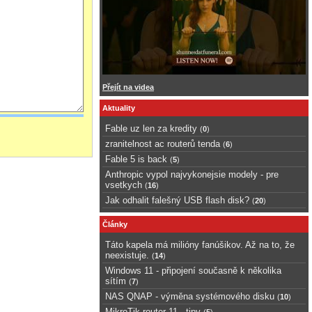
Přejít na videa
Aktuality
Fable uz len za kredity
(
0
)
zranitelnost ac routerů tenda
(
6
)
Fable 5 is back
(
5
)
Anthropic vypol najvykonejsie modely - pre
vsetkych
(
16
)
Jak odhalit falešný USB flash disk?
(
20
)
Články
Táto kapela má milióny fanúšikov. Až na to, že
neexistuje.
(
14
)
Windows 11 - připojení současně k několika
sítím
(
7
)
NAS QNAP - výměna systémového disku
(
10
)
MikroTik router 11 - tipy
(
5
)