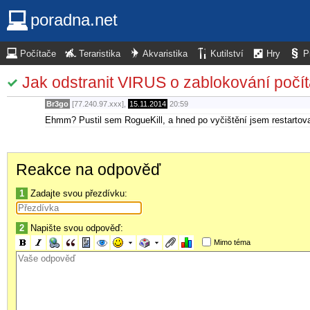
poradna.net
Počítače
Teraristika
Akvaristika
Kutilství
Hry
P
Jak odstranit VIRUS o zablokování počíta
Br3go
[77.240.97.xxx],
15.11.2014
20:59
Ehmm? Pustil sem RogueKill, a hned po vyčištění jsem restartova
Reakce na odpověď
1
Zadajte svou přezdívku:
2
Napište svou odpověď:
Mimo téma