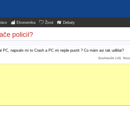
rávo
Ekonomika
Život
Debaty
če policií?
l PC, napsalo mi to Crash a PC mi nejde pustit ? Co mám asi tak udělat?
Souhlasím (+0)
Neso