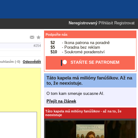
Neregistrovaný
Přihlásit
Registrovat
Podpořte nás
$2
- Ikona patrona na poradně
#254
$5
- Poradna bez reklam
$10
- Soukromé poradenství
uhlasím (-0)
Odpovědět
STAŇTE SE PATRONEM
Táto kapela má milióny fanúšikov. Až na
to, že neexistuje.
O tom kam smeruje sucasne AI.
Přejít na článek
Táto kapela má milióny fanúšikov - až na to, že
neexistuje