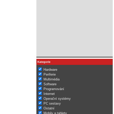
Kategorie
Hardware
Periferie
Multimédia
Software
Programování
Internet
Operační systémy
PC sestavy
Ostatní
Mobily a tablety