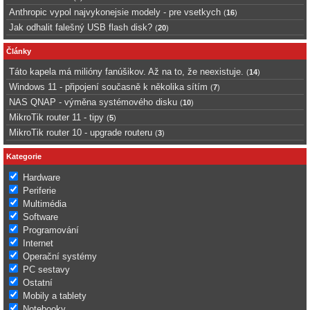
Anthropic vypol najvykonejsie modely - pre vsetkych
(
16
)
Jak odhalit falešný USB flash disk?
(
20
)
Články
Táto kapela má milióny fanúšikov. Až na to, že neexistuje.
(
14
)
Windows 11 - připojení současně k několika sítím
(
7
)
NAS QNAP - výměna systémového disku
(
10
)
MikroTik router 11 - tipy
(
5
)
MikroTik router 10 - upgrade routeru
(
3
)
Kategorie
Hardware
Periferie
Multimédia
Software
Programování
Internet
Operační systémy
PC sestavy
Ostatní
Mobily a tablety
Notebooky