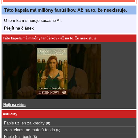
Táto kapela má milióny fanúšikov. Až na to, že neexistuje.
O tom kam smeruje sucasne AI.
Přejít na článek
Táto kapela má milióny fanúšikov - až na to, že neexistuje
Přejít na videa
Aktuality
Fable uz len za kredity
(
0
)
zranitelnost ac routerů tenda
(
6
)
Fable 5 is back
(
5
)