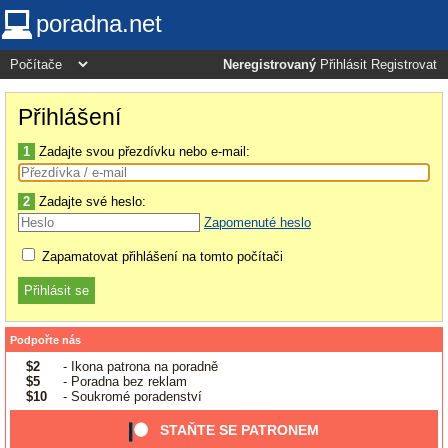
poradna.net
Neregistrovaný
Přihlásit
Registrovat
Přihlášení
1
Zadajte svou přezdívku nebo e-mail:
2
Zadajte své heslo:
Zapomenuté heslo
Zapamatovat přihlášení na tomto počítači
Podpořte nás
$2
- Ikona patrona na poradně
$5
- Poradna bez reklam
$10
- Soukromé poradenství
STAŇTE SE PATRONEM