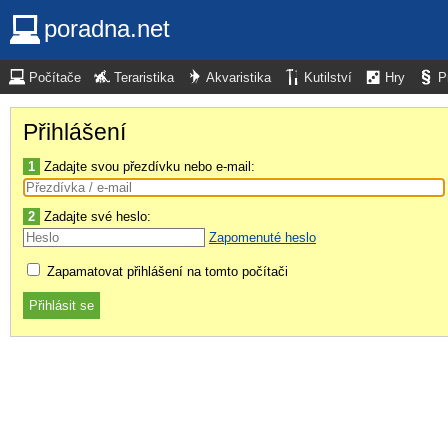
poradna.net
Počítače
Teraristika
Akvaristika
Kutilství
Hry
P
Přihlášení
1
Zadajte svou přezdívku nebo e-mail:
2
Zadajte své heslo:
Zapomenuté heslo
Zapamatovat přihlášení na tomto počítači