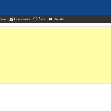
rávo
Ekonomika
Život
Debaty