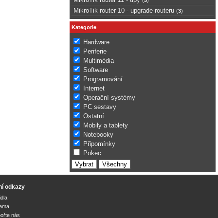
MikroTik router 10 - upgrade routeru
(
3
)
Kategorie
Hardware
Periferie
Multimédia
Software
Programování
Internet
Operační systémy
PC sestavy
Ostatní
Mobily a tablety
Notebooky
Připomínky
Pokec
ní odkazy
idla
lama
ořte nás