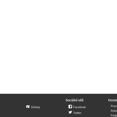
Sociální sítě
Ostat
Prav
Debaty
Facebook
Rek
Twitter
Podp