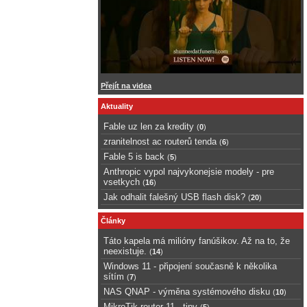
Přejít na videa
Aktuality
Fable uz len za kredity
(
0
)
zranitelnost ac routerů tenda
(
6
)
Fable 5 is back
(
5
)
Anthropic vypol najvykonejsie modely - pre
vsetkych
(
16
)
Jak odhalit falešný USB flash disk?
(
20
)
Články
Táto kapela má milióny fanúšikov. Až na to, že
neexistuje.
(
14
)
Windows 11 - připojení současně k několika
sítím
(
7
)
NAS QNAP - výměna systémového disku
(
10
)
MikroTik router 11 - tipy
(
5
)