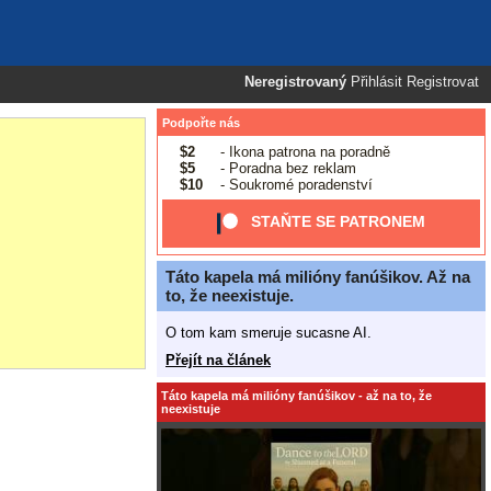
Neregistrovaný
Přihlásit
Registrovat
Podpořte nás
$2
- Ikona patrona na poradně
$5
- Poradna bez reklam
$10
- Soukromé poradenství
STAŇTE SE PATRONEM
Táto kapela má milióny fanúšikov. Až na
to, že neexistuje.
O tom kam smeruje sucasne AI.
Přejít na článek
Táto kapela má milióny fanúšikov - až na to, že
neexistuje