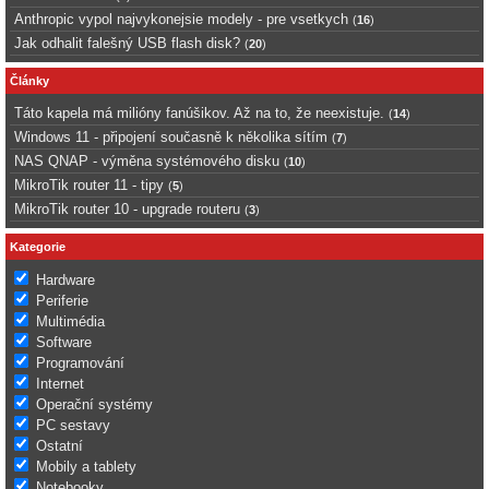
Anthropic vypol najvykonejsie modely - pre vsetkych
(
16
)
Jak odhalit falešný USB flash disk?
(
20
)
Články
Táto kapela má milióny fanúšikov. Až na to, že neexistuje.
(
14
)
Windows 11 - připojení současně k několika sítím
(
7
)
NAS QNAP - výměna systémového disku
(
10
)
MikroTik router 11 - tipy
(
5
)
MikroTik router 10 - upgrade routeru
(
3
)
Kategorie
Hardware
Periferie
Multimédia
Software
Programování
Internet
Operační systémy
PC sestavy
Ostatní
Mobily a tablety
Notebooky