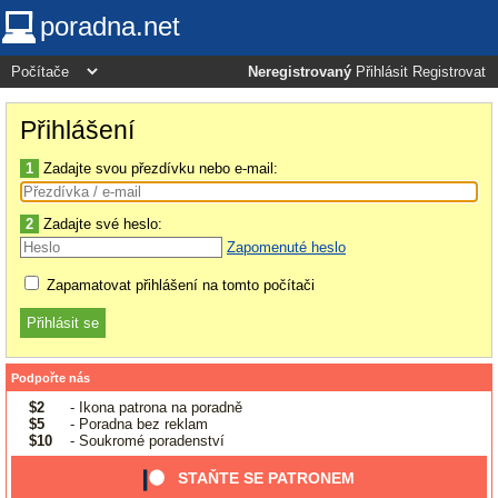
poradna.net
Neregistrovaný
Přihlásit
Registrovat
Přihlášení
1
Zadajte svou přezdívku nebo e-mail:
2
Zadajte své heslo:
Zapomenuté heslo
Zapamatovat přihlášení na tomto počítači
Podpořte nás
$2
- Ikona patrona na poradně
$5
- Poradna bez reklam
$10
- Soukromé poradenství
STAŇTE SE PATRONEM