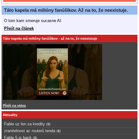
Táto kapela má milióny fanúšikov. Až na to, že neexistuje.
O tom kam smeruje sucasne AI.
Přejít na článek
Táto kapela má milióny fanúšikov - až na to, že neexistuje
Přejít na videa
Aktuality
Fable uz len za kredity
(
0
)
zranitelnost ac routerů tenda
(
6
)
Fable 5 is back
(
5
)