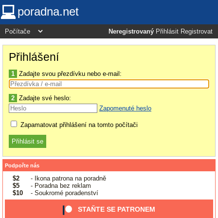
poradna.net
Neregistrovaný
Přihlásit
Registrovat
Přihlášení
1
Zadajte svou přezdívku nebo e-mail:
2
Zadajte své heslo:
Zapomenuté heslo
Zapamatovat přihlášení na tomto počítači
Podpořte nás
$2
- Ikona patrona na poradně
$5
- Poradna bez reklam
$10
- Soukromé poradenství
STAŇTE SE PATRONEM