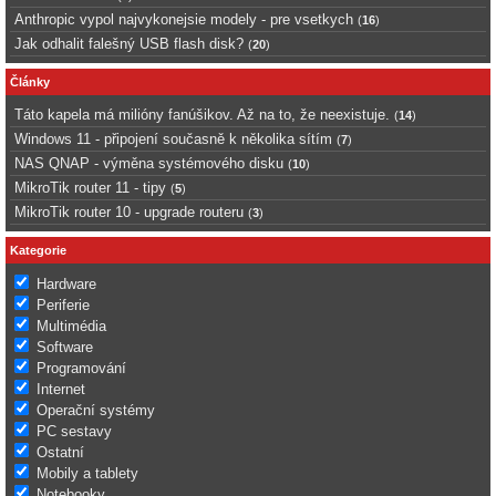
Anthropic vypol najvykonejsie modely - pre vsetkych
(
16
)
Jak odhalit falešný USB flash disk?
(
20
)
Články
Táto kapela má milióny fanúšikov. Až na to, že neexistuje.
(
14
)
Windows 11 - připojení současně k několika sítím
(
7
)
NAS QNAP - výměna systémového disku
(
10
)
MikroTik router 11 - tipy
(
5
)
MikroTik router 10 - upgrade routeru
(
3
)
Kategorie
Hardware
Periferie
Multimédia
Software
Programování
Internet
Operační systémy
PC sestavy
Ostatní
Mobily a tablety
Notebooky