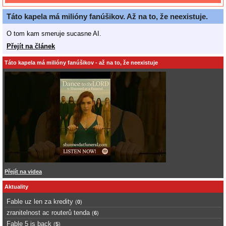
Táto kapela má milióny fanúšikov. Až na to, že neexistuje.
O tom kam smeruje sucasne AI.
Přejít na článek
Táto kapela má milióny fanúšikov - až na to, že neexistuje
Přejít na videa
Aktuality
Fable uz len za kredity
(
0
)
zranitelnost ac routerů tenda
(
6
)
Fable 5 is back
(
5
)