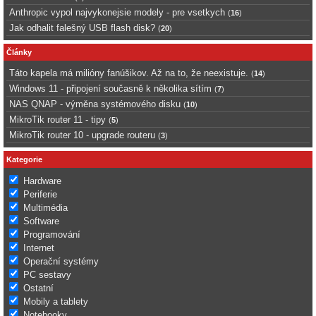
Anthropic vypol najvykonejsie modely - pre vsetkych
(
16
)
Jak odhalit falešný USB flash disk?
(
20
)
Články
Táto kapela má milióny fanúšikov. Až na to, že neexistuje.
(
14
)
Windows 11 - připojení současně k několika sítím
(
7
)
NAS QNAP - výměna systémového disku
(
10
)
MikroTik router 11 - tipy
(
5
)
MikroTik router 10 - upgrade routeru
(
3
)
Kategorie
Hardware
Periferie
Multimédia
Software
Programování
Internet
Operační systémy
PC sestavy
Ostatní
Mobily a tablety
Notebooky