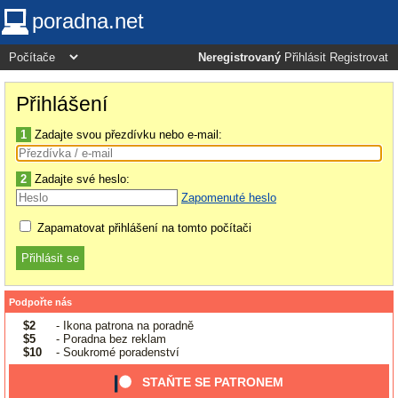
poradna.net
Neregistrovaný
Přihlásit
Registrovat
Přihlášení
1
Zadajte svou přezdívku nebo e-mail:
2
Zadajte své heslo:
Zapomenuté heslo
Zapamatovat přihlášení na tomto počítači
Podpořte nás
$2
- Ikona patrona na poradně
$5
- Poradna bez reklam
$10
- Soukromé poradenství
STAŇTE SE PATRONEM