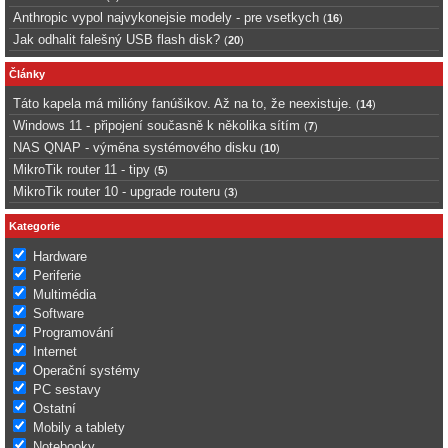
Anthropic vypol najvykonejsie modely - pre vsetkych
(
16
)
Jak odhalit falešný USB flash disk?
(
20
)
Články
Táto kapela má milióny fanúšikov. Až na to, že neexistuje.
(
14
)
Windows 11 - připojení současně k několika sítím
(
7
)
NAS QNAP - výměna systémového disku
(
10
)
MikroTik router 11 - tipy
(
5
)
MikroTik router 10 - upgrade routeru
(
3
)
Kategorie
Hardware
Periferie
Multimédia
Software
Programování
Internet
Operační systémy
PC sestavy
Ostatní
Mobily a tablety
Notebooky