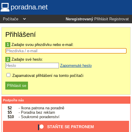
poradna.net
Neregistrovaný
Přihlásit
Registrovat
Přihlášení
1
Zadajte svou přezdívku nebo e-mail:
2
Zadajte své heslo:
Zapomenuté heslo
Zapamatovat přihlášení na tomto počítači
Podpořte nás
$2
- Ikona patrona na poradně
$5
- Poradna bez reklam
$10
- Soukromé poradenství
STAŇTE SE PATRONEM