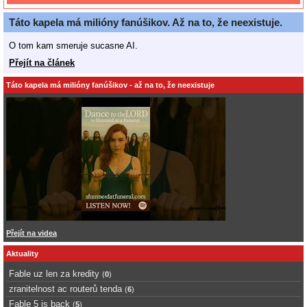
Táto kapela má milióny fanúšikov. Až na to, že neexistuje.
O tom kam smeruje sucasne AI.
Přejít na článek
Táto kapela má milióny fanúšikov - až na to, že neexistuje
Přejít na videa
Aktuality
Fable uz len za kredity
(
0
)
zranitelnost ac routerů tenda
(
6
)
Fable 5 is back
(
5
)