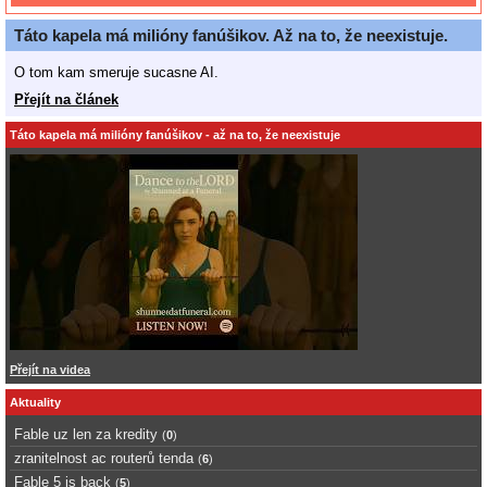
Táto kapela má milióny fanúšikov. Až na to, že neexistuje.
O tom kam smeruje sucasne AI.
Přejít na článek
Táto kapela má milióny fanúšikov - až na to, že neexistuje
Přejít na videa
Aktuality
Fable uz len za kredity
(
0
)
zranitelnost ac routerů tenda
(
6
)
Fable 5 is back
(
5
)