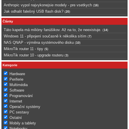
Anthropic vypol najvykonejsie modely - pre vsetkych
(
16
)
Jak odhalit falešný USB flash disk?
(
20
)
Články
Táto kapela má milióny fanúšikov. Až na to, že neexistuje.
(
14
)
Windows 11 - připojení současně k několika sítím
(
7
)
NAS QNAP - výměna systémového disku
(
10
)
MikroTik router 11 - tipy
(
5
)
MikroTik router 10 - upgrade routeru
(
3
)
Kategorie
Hardware
Periferie
Multimédia
Software
Programování
Internet
Operační systémy
PC sestavy
Ostatní
Mobily a tablety
Notebooky