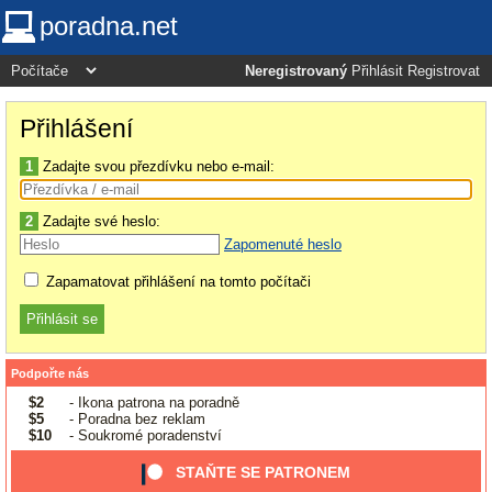
poradna.net
Neregistrovaný
Přihlásit
Registrovat
Přihlášení
1
Zadajte svou přezdívku nebo e-mail:
2
Zadajte své heslo:
Zapomenuté heslo
Zapamatovat přihlášení na tomto počítači
Podpořte nás
$2
- Ikona patrona na poradně
$5
- Poradna bez reklam
$10
- Soukromé poradenství
STAŇTE SE PATRONEM