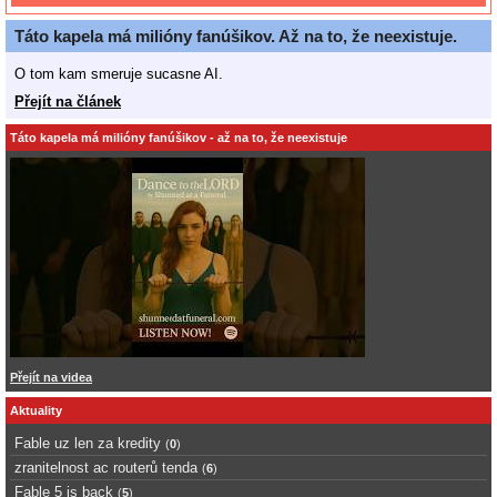
Táto kapela má milióny fanúšikov. Až na to, že neexistuje.
O tom kam smeruje sucasne AI.
Přejít na článek
Táto kapela má milióny fanúšikov - až na to, že neexistuje
Přejít na videa
Aktuality
Fable uz len za kredity
(
0
)
zranitelnost ac routerů tenda
(
6
)
Fable 5 is back
(
5
)