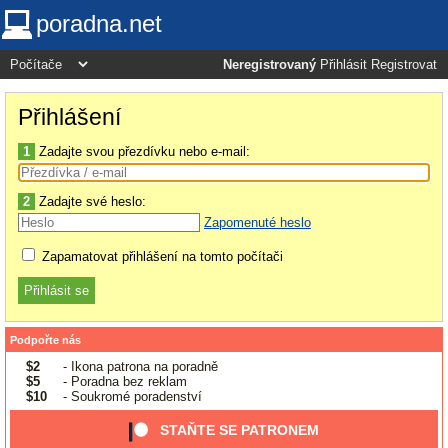
poradna.net
Neregistrovaný
Přihlásit
Registrovat
Přihlášení
1
Zadajte svou přezdívku nebo e-mail:
2
Zadajte své heslo:
Zapomenuté heslo
Zapamatovat přihlášení na tomto počítači
Podpořte nás
$2
- Ikona patrona na poradně
$5
- Poradna bez reklam
$10
- Soukromé poradenství
STAŇTE SE PATRONEM