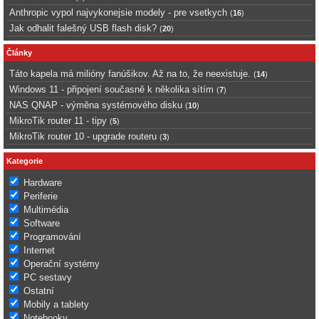
Anthropic vypol najvykonejsie modely - pre vsetkych
(
16
)
Jak odhalit falešný USB flash disk?
(
20
)
Články
Táto kapela má milióny fanúšikov. Až na to, že neexistuje.
(
14
)
Windows 11 - připojení současně k několika sítím
(
7
)
NAS QNAP - výměna systémového disku
(
10
)
MikroTik router 11 - tipy
(
5
)
MikroTik router 10 - upgrade routeru
(
3
)
Kategorie
Hardware
Periferie
Multimédia
Software
Programování
Internet
Operační systémy
PC sestavy
Ostatní
Mobily a tablety
Notebooky