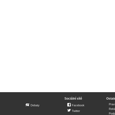
Sociální sítě
Ostat
Prav
Debaty
Facebook
Rek
Twitter
Podp