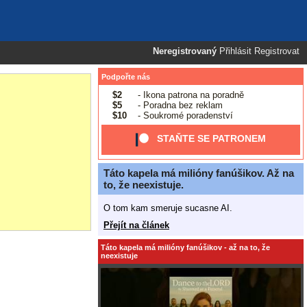
Neregistrovaný
Přihlásit
Registrovat
Podpořte nás
$2
- Ikona patrona na poradně
$5
- Poradna bez reklam
$10
- Soukromé poradenství
STAŇTE SE PATRONEM
Táto kapela má milióny fanúšikov. Až na
to, že neexistuje.
O tom kam smeruje sucasne AI.
Přejít na článek
Táto kapela má milióny fanúšikov - až na to, že
neexistuje