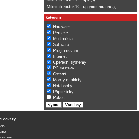
MikroTik router 10 - upgrade routeru
(
3
)
Kategorie
Hardware
Periferie
Multimédia
Software
Programování
Internet
Operační systémy
PC sestavy
Ostatní
Mobily a tablety
Notebooky
Připomínky
Pokec
ní odkazy
idla
lama
ořte nás