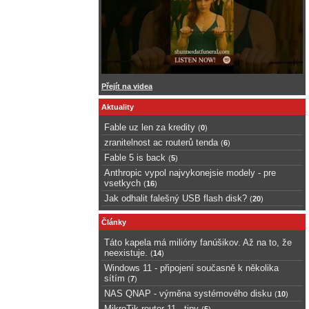
Přejít na videa
Aktuality
Fable uz len za kredity
(
0
)
zranitelnost ac routerů tenda
(
6
)
Fable 5 is back
(
5
)
Anthropic vypol najvykonejsie modely - pre
vsetkych
(
16
)
Jak odhalit falešný USB flash disk?
(
20
)
Články
Táto kapela má milióny fanúšikov. Až na to, že
neexistuje.
(
14
)
Windows 11 - připojení současně k několika
sítím
(
7
)
NAS QNAP - výměna systémového disku
(
10
)
MikroTik router 11 - tipy
(
5
)