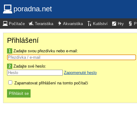
poradna.net
Počítače
Teraristika
Akvaristika
Kutilství
Hry
P
Přihlášení
1
Zadajte svou přezdívku nebo e-mail:
2
Zadajte své heslo:
Zapomenuté heslo
Zapamatovat přihlášení na tomto počítači