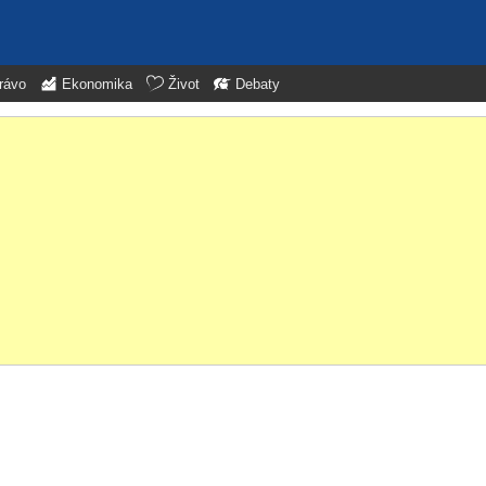
rávo
Ekonomika
Život
Debaty