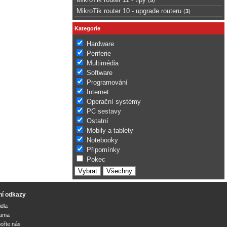
MikroTik router 10 - upgrade routeru
(
3
)
Kategorie
Hardware
Periferie
Multimédia
Software
Programování
Internet
Operační systémy
PC sestavy
Ostatní
Mobily a tablety
Notebooky
Připomínky
Pokec
ní odkazy
idla
lama
ořte nás