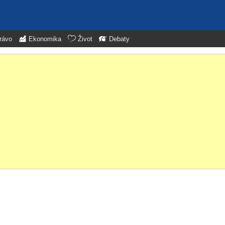
rávo
Ekonomika
Život
Debaty