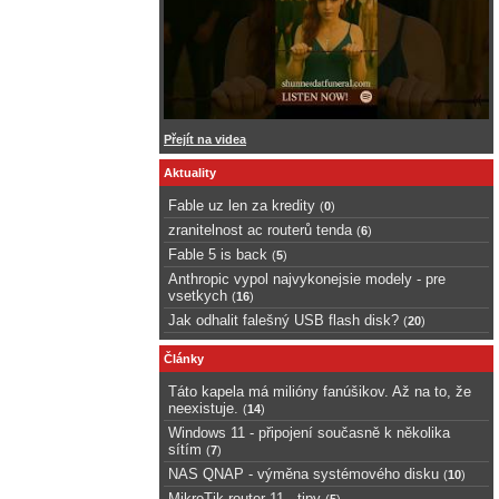
Přejít na videa
Aktuality
Fable uz len za kredity
(
0
)
zranitelnost ac routerů tenda
(
6
)
Fable 5 is back
(
5
)
Anthropic vypol najvykonejsie modely - pre
vsetkych
(
16
)
Jak odhalit falešný USB flash disk?
(
20
)
Články
Táto kapela má milióny fanúšikov. Až na to, že
neexistuje.
(
14
)
Windows 11 - připojení současně k několika
sítím
(
7
)
NAS QNAP - výměna systémového disku
(
10
)
MikroTik router 11 - tipy
(
5
)