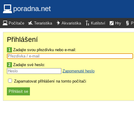
poradna.net
Počítače
Teraristika
Akvaristika
Kutilství
Hry
P
Přihlášení
1
Zadajte svou přezdívku nebo e-mail:
2
Zadajte své heslo:
Zapomenuté heslo
Zapamatovat přihlášení na tomto počítači