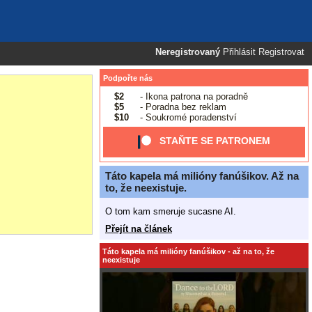
Neregistrovaný
Přihlásit
Registrovat
Podpořte nás
$2
- Ikona patrona na poradně
$5
- Poradna bez reklam
$10
- Soukromé poradenství
STAŇTE SE PATRONEM
Táto kapela má milióny fanúšikov. Až na
to, že neexistuje.
O tom kam smeruje sucasne AI.
Přejít na článek
Táto kapela má milióny fanúšikov - až na to, že
neexistuje