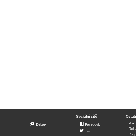
Sociální sítě
Ostat
Prav
Debaty
Facebook
Rek
Twitter
Podp