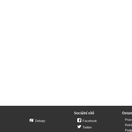
Sociální sítě
Ostat
Prav
Debaty
Facebook
Rek
Twitter
Podp