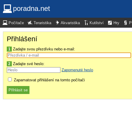
poradna.net
Počítače
Teraristika
Akvaristika
Kutilství
Hry
P
Přihlášení
1
Zadajte svou přezdívku nebo e-mail:
2
Zadajte své heslo:
Zapomenuté heslo
Zapamatovat přihlášení na tomto počítači