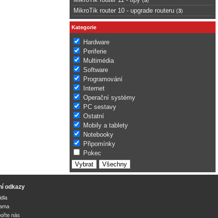
MikroTik router 10 - upgrade routeru
(
3
)
Kategorie
Hardware
Periferie
Multimédia
Software
Programování
Internet
Operační systémy
PC sestavy
Ostatní
Mobily a tablety
Notebooky
Připomínky
Pokec
ní odkazy
idla
lama
ořte nás