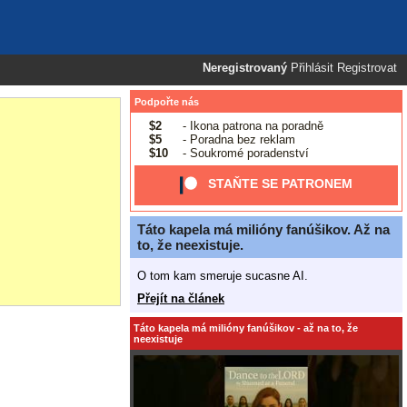
Neregistrovaný
Přihlásit
Registrovat
Podpořte nás
$2
- Ikona patrona na poradně
$5
- Poradna bez reklam
$10
- Soukromé poradenství
STAŇTE SE PATRONEM
Táto kapela má milióny fanúšikov. Až na
to, že neexistuje.
O tom kam smeruje sucasne AI.
Přejít na článek
Táto kapela má milióny fanúšikov - až na to, že
neexistuje