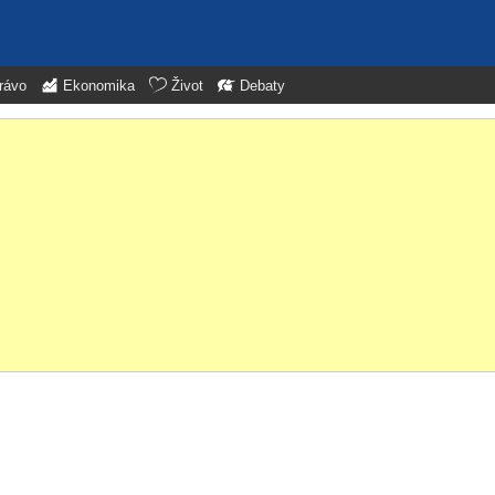
rávo
Ekonomika
Život
Debaty