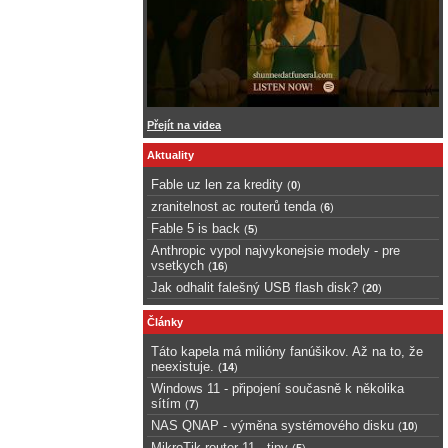
Přejít na videa
Aktuality
Fable uz len za kredity
(
0
)
zranitelnost ac routerů tenda
(
6
)
Fable 5 is back
(
5
)
Anthropic vypol najvykonejsie modely - pre
vsetkych
(
16
)
Jak odhalit falešný USB flash disk?
(
20
)
Články
Táto kapela má milióny fanúšikov. Až na to, že
neexistuje.
(
14
)
Windows 11 - připojení současně k několika
sítím
(
7
)
NAS QNAP - výměna systémového disku
(
10
)
MikroTik router 11 - tipy
(
5
)