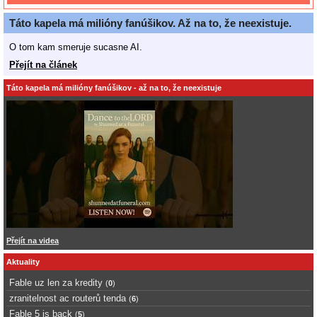
Táto kapela má milióny fanúšikov. Až na to, že neexistuje.
O tom kam smeruje sucasne AI.
Přejít na článek
Táto kapela má milióny fanúšikov - až na to, že neexistuje
Přejít na videa
Aktuality
Fable uz len za kredity
(
0
)
zranitelnost ac routerů tenda
(
6
)
Fable 5 is back
(
5
)