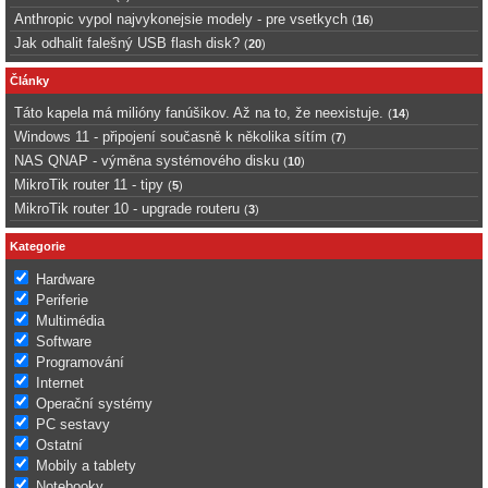
Anthropic vypol najvykonejsie modely - pre vsetkych
(
16
)
Jak odhalit falešný USB flash disk?
(
20
)
Články
Táto kapela má milióny fanúšikov. Až na to, že neexistuje.
(
14
)
Windows 11 - připojení současně k několika sítím
(
7
)
NAS QNAP - výměna systémového disku
(
10
)
MikroTik router 11 - tipy
(
5
)
MikroTik router 10 - upgrade routeru
(
3
)
Kategorie
Hardware
Periferie
Multimédia
Software
Programování
Internet
Operační systémy
PC sestavy
Ostatní
Mobily a tablety
Notebooky