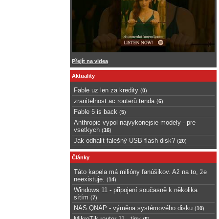
Přejít na videa
Aktuality
Fable uz len za kredity
(
0
)
zranitelnost ac routerů tenda
(
6
)
Fable 5 is back
(
5
)
Anthropic vypol najvykonejsie modely - pre
vsetkych
(
16
)
Jak odhalit falešný USB flash disk?
(
20
)
Články
Táto kapela má milióny fanúšikov. Až na to, že
neexistuje.
(
14
)
Windows 11 - připojení současně k několika
sítím
(
7
)
NAS QNAP - výměna systémového disku
(
10
)
MikroTik router 11 - tipy
(
5
)