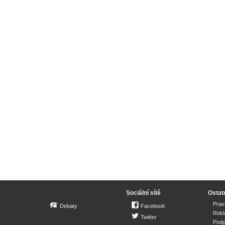
Sociální sítě
Ostat
Prav
Debaty
Facebook
Rek
Twitter
Podp