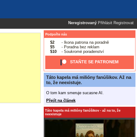
Neregistrovaný
Přihlásit
Registrovat
Podpořte nás
$2
- Ikona patrona na poradně
$5
- Poradna bez reklam
$10
- Soukromé poradenství
STAŇTE SE PATRONEM
Táto kapela má milióny fanúšikov. Až na
to, že neexistuje.
O tom kam smeruje sucasne AI.
Přejít na článek
Táto kapela má milióny fanúšikov - až na to, že
neexistuje