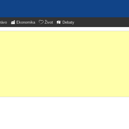
rávo
Ekonomika
Život
Debaty