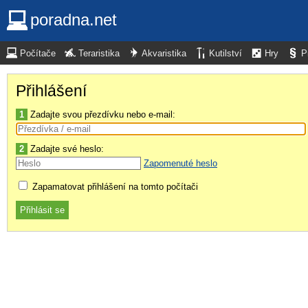
poradna.net
Počítače
Teraristika
Akvaristika
Kutilství
Hry
P
Přihlášení
1
Zadajte svou přezdívku nebo e-mail:
2
Zadajte své heslo:
Zapomenuté heslo
Zapamatovat přihlášení na tomto počítači