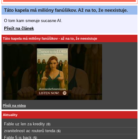
Táto kapela má milióny fanúšikov. Až na to, že neexistuje.
O tom kam smeruje sucasne AI.
Přejít na článek
Táto kapela má milióny fanúšikov - až na to, že neexistuje
Přejít na videa
Aktuality
Fable uz len za kredity
(
0
)
zranitelnost ac routerů tenda
(
6
)
Fable 5 is back
(
5
)