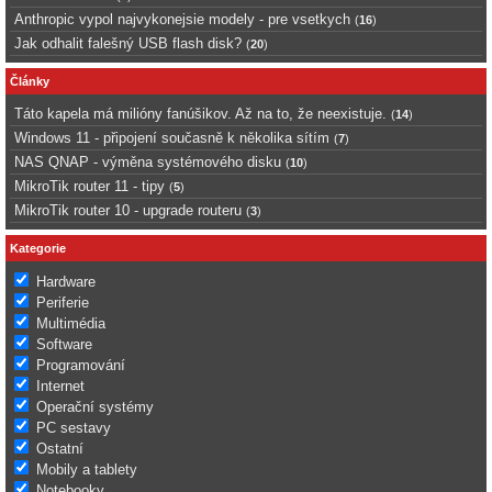
Anthropic vypol najvykonejsie modely - pre vsetkych
(
16
)
Jak odhalit falešný USB flash disk?
(
20
)
Články
Táto kapela má milióny fanúšikov. Až na to, že neexistuje.
(
14
)
Windows 11 - připojení současně k několika sítím
(
7
)
NAS QNAP - výměna systémového disku
(
10
)
MikroTik router 11 - tipy
(
5
)
MikroTik router 10 - upgrade routeru
(
3
)
Kategorie
Hardware
Periferie
Multimédia
Software
Programování
Internet
Operační systémy
PC sestavy
Ostatní
Mobily a tablety
Notebooky