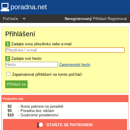
poradna.net
Neregistrovaný
Přihlásit
Registrovat
Přihlášení
1
Zadajte svou přezdívku nebo e-mail:
2
Zadajte své heslo:
Zapomenuté heslo
Zapamatovat přihlášení na tomto počítači
Podpořte nás
$2
- Ikona patrona na poradně
$5
- Poradna bez reklam
$10
- Soukromé poradenství
STAŇTE SE PATRONEM