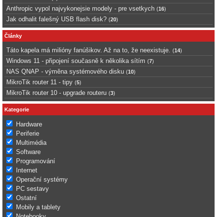
Anthropic vypol najvykonejsie modely - pre vsetkych
(
16
)
Jak odhalit falešný USB flash disk?
(
20
)
Články
Táto kapela má milióny fanúšikov. Až na to, že neexistuje.
(
14
)
Windows 11 - připojení současně k několika sítím
(
7
)
NAS QNAP - výměna systémového disku
(
10
)
MikroTik router 11 - tipy
(
5
)
MikroTik router 10 - upgrade routeru
(
3
)
Kategorie
Hardware
Periferie
Multimédia
Software
Programování
Internet
Operační systémy
PC sestavy
Ostatní
Mobily a tablety
Notebooky