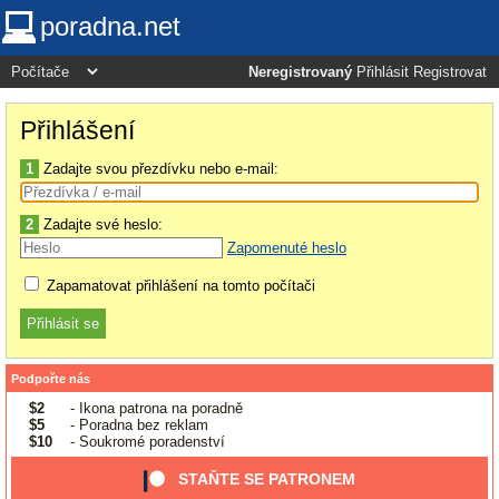
poradna.net
Neregistrovaný
Přihlásit
Registrovat
Přihlášení
1
Zadajte svou přezdívku nebo e-mail:
2
Zadajte své heslo:
Zapomenuté heslo
Zapamatovat přihlášení na tomto počítači
Podpořte nás
$2
- Ikona patrona na poradně
$5
- Poradna bez reklam
$10
- Soukromé poradenství
STAŇTE SE PATRONEM