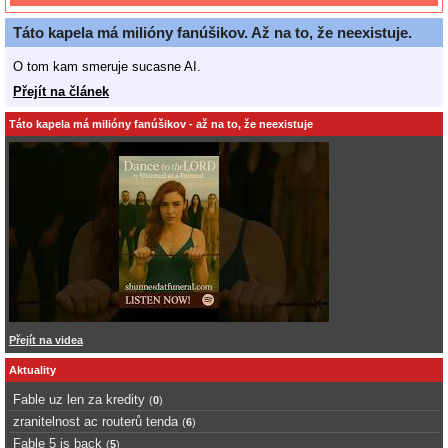
Táto kapela má milióny fanúšikov. Až na to, že neexistuje.
O tom kam smeruje sucasne AI.
Přejít na článek
Táto kapela má milióny fanúšikov - až na to, že neexistuje
Přejít na videa
Aktuality
Fable uz len za kredity
(
0
)
zranitelnost ac routerů tenda
(
6
)
Fable 5 is back
(
5
)