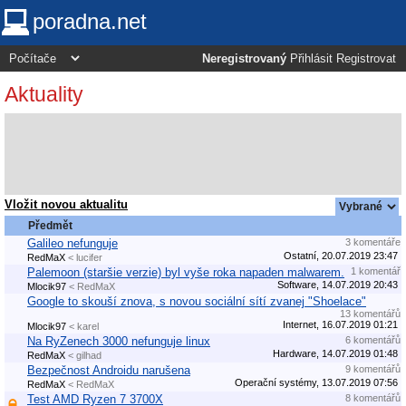
poradna.net
Neregistrovaný
Přihlásit
Registrovat
Aktuality
Vložit novou aktualitu
Předmět
Galileo nefunguje
3 komentáře
Ostatní, 20.07.2019 23:47
RedMaX
< lucifer
Palemoon (staršie verzie) byl vyše roka napaden malwarem.
1 komentář
Software, 14.07.2019 20:43
Mlocik97
< RedMaX
Google to skouší znova, s novou sociální sítí zvanej "Shoelace"
13 komentářů
Internet, 16.07.2019 01:21
Mlocik97
< karel
Na RyZenech 3000 nefunguje linux
6 komentářů
Hardware, 14.07.2019 01:48
RedMaX
< gilhad
Bezpečnost Androidu narušena
9 komentářů
Operační systémy, 13.07.2019 07:56
RedMaX
< RedMaX
Test AMD Ryzen 7 3700X
8 komentářů