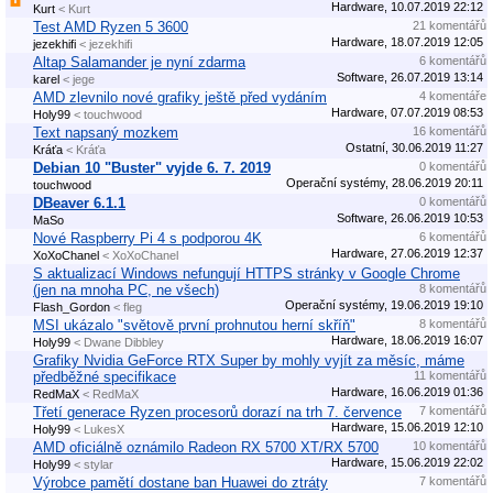
Hardware, 10.07.2019 22:12
Kurt
< Kurt
Test AMD Ryzen 5 3600
21 komentářů
Hardware, 18.07.2019 12:05
jezekhifi
< jezekhifi
Altap Salamander je nyní zdarma
6 komentářů
Software, 26.07.2019 13:14
karel
< jege
AMD zlevnilo nové grafiky ještě před vydáním
4 komentáře
Hardware, 07.07.2019 08:53
Holy99
< touchwood
Text napsaný mozkem
16 komentářů
Ostatní, 30.06.2019 11:27
Kráťa
< Kráťa
Debian 10 "Buster" vyjde 6. 7. 2019
0 komentářů
Operační systémy, 28.06.2019 20:11
touchwood
DBeaver 6.1.1
0 komentářů
Software, 26.06.2019 10:53
MaSo
Nové Raspberry Pi 4 s podporou 4K
6 komentářů
Hardware, 27.06.2019 12:37
XoXoChanel
< XoXoChanel
S aktualizací Windows nefungují HTTPS stránky v Google Chrome
(jen na mnoha PC, ne všech)
8 komentářů
Operační systémy, 19.06.2019 19:10
Flash_Gordon
< fleg
MSI ukázalo "světově první prohnutou herní skříň"
8 komentářů
Hardware, 18.06.2019 16:07
Holy99
< Dwane Dibbley
Grafiky Nvidia GeForce RTX Super by mohly vyjít za měsíc, máme
předběžné specifikace
11 komentářů
Hardware, 16.06.2019 01:36
RedMaX
< RedMaX
Třetí generace Ryzen procesorů dorazí na trh 7. července
7 komentářů
Hardware, 15.06.2019 12:10
Holy99
< LukesX
AMD oficiálně oznámilo Radeon RX 5700 XT/RX 5700
10 komentářů
Hardware, 15.06.2019 22:02
Holy99
< stylar
Výrobce pamětí dostane ban Huawei do ztráty
7 komentářů