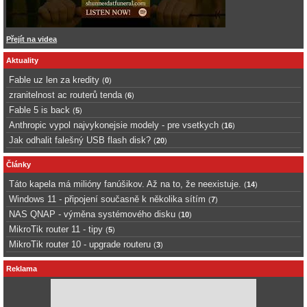
Přejít na videa
Aktuality
Fable uz len za kredity
(
0
)
zranitelnost ac routerů tenda
(
6
)
Fable 5 is back
(
5
)
Anthropic vypol najvykonejsie modely - pre vsetkych
(
16
)
Jak odhalit falešný USB flash disk?
(
20
)
Články
Táto kapela má milióny fanúšikov. Až na to, že neexistuje.
(
14
)
Windows 11 - připojení současně k několika sítím
(
7
)
NAS QNAP - výměna systémového disku
(
10
)
MikroTik router 11 - tipy
(
5
)
MikroTik router 10 - upgrade routeru
(
3
)
Reklama