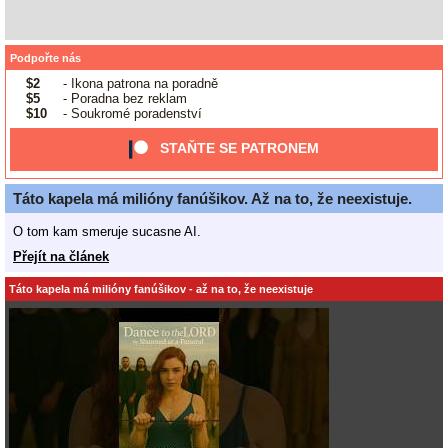
Podpořte nás
$2
- Ikona patrona na poradně
$5
- Poradna bez reklam
$10
- Soukromé poradenství
STAŇTE SE PATRONEM
Táto kapela má milióny fanúšikov. Až na to, že neexistuje.
O tom kam smeruje sucasne AI.
Přejít na článek
Táto kapela má milióny fanúšikov - až na to, že neexistuje