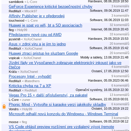
Hardware, 08.06.2019 18:50
sambilionk
< L-Core
GeForce Experience kritické bezpečnostní chyby
3 komentáře
Software, 09.06.2019 11:47
RedMaX
< Mlocik97
Affinity Publisher je v předprodeji
3 komentáře
Software, 06.06.2019 11:03
touchwood
< L-Core
Huawei je spat vo wifi, bt a SD asociaciach
32 komentářů
Internet, 08.06.2019 20:43
fleg
< Holy99
Představeny nové cpu od AMD
33 komentářů
Hardware, 29.05.2019 15:53
jezekhifi
< XoXoChanel
Asus = zdroj viru a je jim to jedno
20 komentářů
Software, 26.05.2019 15:42
RedMaX
< XoXoChanel
Huawei ztraci pristup ke sluzbam Google
20 komentářů
Mobily a tablety, 13.06.2019 21:48
vopicak
< XoXoChanel
Jízdní řády ve Vysočanech zobrazuje elektronický inkoust jako ve
čtečce
4 komentáře
Ostatní, 17.05.2019 12:50
Kráťa
< XoXoChanel
Procesory Intel - vyhodit!
9 komentářů
Hardware, 05.09.2023 06:46
RedMaX
< illfatedhers
Kriticka chyba na 7 a XP
6 komentářů
Operační systémy, 16.05.2019 22:30
RedMaX
< RedMaX
Vegas Pro 15 + další příslušenství, za pakatel
13 komentářů
Software, 22.05.2019 00:01
L-Core
< zuner
Phonic Mind - Vytvořte si karaoke verzi jakékoliv skladby
6 komentářů
Ostatní, 10.05.2019 19:22
Vondrs
< Holy99
Microsoft odhalil novú konzolu do Windowsu - Windows Terminal
3 komentáře
Software, 09.05.2019 08:12
moose
< fleg
VS Code ohlásil preview rozšírení pre vzdialený vývoj (remote
2 komentáře