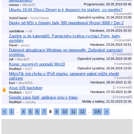
development)
Programování, 05.05.2019 00:48
moose
< Mlocik97
Ubuntu 19.04 (Disco Dingo) je k dispozici ke stažení, co nového?
2 komentáře
Operační systémy, 21.04.2019 23:09
XoXoChanel
< XoXoChanel
Desky od MSI s čipsety řady 300 nepodporují Ryzen 3000 / Zen 2
4 komentáře
Hardware, 24.04.2019 20:33
sambilionk
< mif
Zapište si do kalendářů: Patnáctého května vychází Porty, bajty,
osmibity
3 komentáře
Hardware, 23.04.2019 19:51
Pavel
< asusy
Dubnové aktualizace Windows se nepovedly. Způsobují zamrzání
systému.
17 komentářů
Operační systémy, 13.04.2019 16:59
mif
< Mlocik97
Konec nucených upgradů Win10
4 komentáře
Operační systémy, 16.04.2019 13:03
RedMaX
< IQ37
MikroTik má chybu v IPv6 stacku, upravený paket může shodit
zařízení
7 komentářů
Hardware, 09.04.2019 11:32
Kurt
< MachR55
Asus šířil backdoor
11 komentářů
Hardware, 07.03.2023 11:08
RedMaX
< IQ37
Google zase řádil, aplikace jsou v trapu
13 komentářů
Mobily a tablety, 21.03.2019 22:26
RedMaX
< zasoby
<
1
…
4
5
6
7
8
9
10
11
12
…
105
>