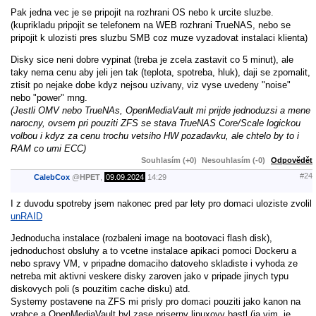
Pak jedna vec je se pripojit na rozhrani OS nebo k urcite sluzbe.
(kuprikladu pripojit se telefonem na WEB rozhrani TrueNAS, nebo se
pripojit k ulozisti pres sluzbu SMB coz muze vyzadovat instalaci klienta)
Disky sice neni dobre vypinat (treba je zcela zastavit co 5 minut), ale
taky nema cenu aby jeli jen tak (teplota, spotreba, hluk), daji se zpomalit,
ztisit po nejake dobe kdyz nejsou uzivany, viz vyse uvedeny "noise"
nebo "power" mng.
(Jestli OMV nebo TrueNAs, OpenMediaVault mi prijde jednoduzsi a mene
narocny, ovsem pri pouziti ZFS se stava TrueNAS Core/Scale logickou
volbou i kdyz za cenu trochu vetsiho HW pozadavku, ale chtelo by to i
RAM co umi ECC)
Souhlasím (+0)
Nesouhlasím (-0)
Odpovědět
#24
CalebCox
@
HPET
,
09.09.2024
14:29
I z duvodu spotreby jsem nakonec pred par lety pro domaci uloziste zvolil
unRAID
Jednoducha instalace (rozbaleni image na bootovaci flash disk),
jednoduchost obsluhy a to vcetne instalace apikaci pomoci Dockeru a
nebo spravy VM, v pripadne domaciho datoveho skladiste i vyhoda ze
netreba mit aktivni veskere disky zaroven jako v pripade jinych typu
diskovych poli (s pouzitim cache disku) atd.
Systemy postavene na ZFS mi prisly pro domaci pouziti jako kanon na
vrabce a OpenMediaVault byl zase priserny linuxovy bastl (ja vim, je