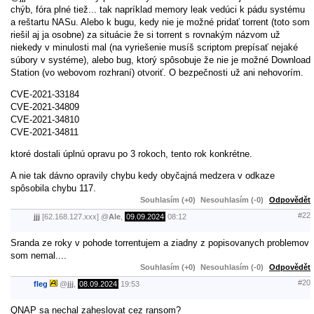
chýb, fóra plné tiež... tak napríklad memory leak vedúci k pádu systému
a reštartu NASu. Alebo k bugu, kedy nie je možné pridať torrent (toto som
riešil aj ja osobne) za situácie že si torrent s rovnakým názvom už
niekedy v minulosti mal (na vyriešenie musíš scriptom prepísať nejaké
súbory v systéme), alebo bug, ktorý spôsobuje že nie je možné Download
Station (vo webovom rozhraní) otvoriť. O bezpečnosti už ani nehovorím.
CVE-2021-33184
CVE-2021-34809
CVE-2021-34810
CVE-2021-34811
ktoré dostali úplnú opravu po 3 rokoch, tento rok konkrétne.
A nie tak dávno opravily chybu kedy obyčajná medzera v odkaze
spôsobila chybu 117.
Souhlasím (+0)
Nesouhlasím (-0)
Odpovědět
#22
jjj
[62.168.127.xxx]
@
Ale
,
09.09.2024
08:12
Sranda ze roky v pohode torrentujem a ziadny z popisovanych problemov
som nemal....
Souhlasím (+0)
Nesouhlasím (-0)
Odpovědět
#20
fleg
@
jjj
,
08.09.2024
19:53
QNAP sa nechal zaheslovat cez ransom?