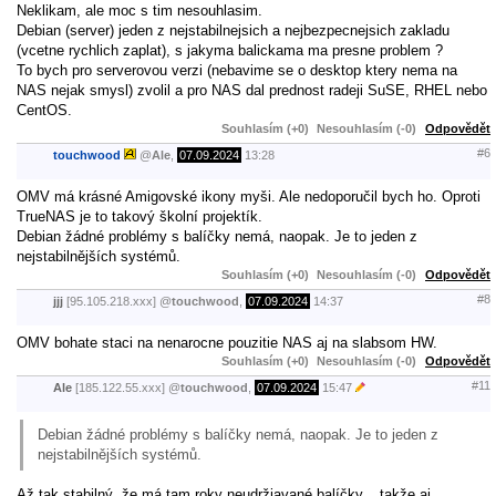
Neklikam, ale moc s tim nesouhlasim.
Debian (server) jeden z nejstabilnejsich a nejbezpecnejsich zakladu
(vcetne rychlich zaplat), s jakyma balickama ma presne problem ?
To bych pro serverovou verzi (nebavime se o desktop ktery nema na
NAS nejak smysl) zvolil a pro NAS dal prednost radeji SuSE, RHEL nebo
CentOS.
Souhlasím (+0)
Nesouhlasím (-0)
Odpovědět
#6
touchwood
@
Ale
,
07.09.2024
13:28
OMV má krásné Amigovské ikony myši. Ale nedoporučil bych ho. Oproti
TrueNAS je to takový školní projektík.
Debian žádné problémy s balíčky nemá, naopak. Je to jeden z
nejstabilnějších systémů.
Souhlasím (+0)
Nesouhlasím (-0)
Odpovědět
#8
jjj
[95.105.218.xxx]
@
touchwood
,
07.09.2024
14:37
OMV bohate staci na nenarocne pouzitie NAS aj na slabsom HW.
Souhlasím (+0)
Nesouhlasím (-0)
Odpovědět
#11
Ale
[185.122.55.xxx]
@
touchwood
,
07.09.2024
15:47
Debian žádné problémy s balíčky nemá, naopak. Je to jeden z
nejstabilnějších systémů.
Až tak stabilný, že má tam roky neudržiavané balíčky... takže aj