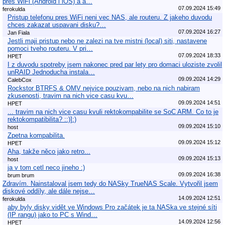
přes WiFi (Android i iOS) a a…
07.09.2024 15:49
ferokulda
Pristup telefonu pres WiFi neni vec NAS, ale routeru. Z jakeho duvodu
chces zakazat uspavani disku?…
07.09.2024 16:27
Jan Fiala
Jestli maji pristup nebo ne zalezi na tve mistni (local) siti, nastavene
pomoci tveho routeru. V pri…
07.09.2024 18:33
HPET
I z duvodu spotreby jsem nakonec pred par lety pro domaci uloziste zvolil
unRAID Jednoducha instala…
09.09.2024 14:29
CalebCox
Rockstor BTRFS & OMV nejvice pouzivam, nebo na nich nabiram
zkusenosti, travim na nich vice casu kvu…
09.09.2024 14:51
HPET
... travim na nich vice casu kvuli rektokompabilite se SoC ARM. Co to je
rektokompatibilita? ::)]:)
09.09.2024 15:10
host
Zpetna kompabilita.
09.09.2024 15:12
HPET
Aha, takže něco jako retro...
09.09.2024 15:13
host
ja v tom cetl neco jineho :)
09.09.2024 16:38
brum brum
Zdravím. Nainstaloval jsem tedy do NASky TrueNAS Scale. Vytvořil jsem
diskové oddíly, ale dále nejse…
14.09.2024 12:51
ferokulda
aby byly disky vidět ve Windows Pro začátek je ta NASka ve stejné síti
(IP rangu) jako to PC s Wind…
14.09.2024 12:56
HPET