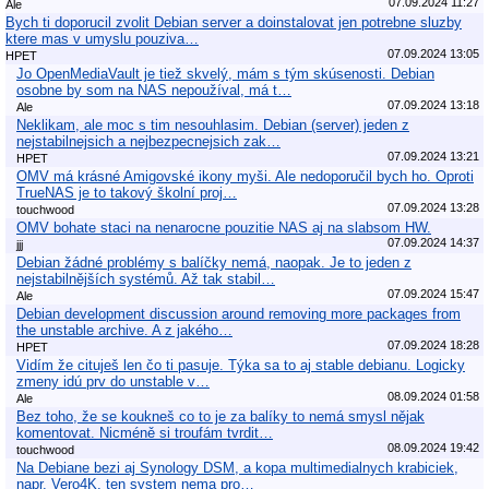
07.09.2024 11:27
Ale
Bych ti doporucil zvolit Debian server a doinstalovat jen potrebne sluzby
ktere mas v umyslu pouziva…
07.09.2024 13:05
HPET
Jo OpenMediaVault je tiež skvelý, mám s tým skúsenosti. Debian
osobne by som na NAS nepoužíval, má t…
07.09.2024 13:18
Ale
Neklikam, ale moc s tim nesouhlasim. Debian (server) jeden z
nejstabilnejsich a nejbezpecnejsich zak…
07.09.2024 13:21
HPET
OMV má krásné Amigovské ikony myši. Ale nedoporučil bych ho. Oproti
TrueNAS je to takový školní proj…
07.09.2024 13:28
touchwood
OMV bohate staci na nenarocne pouzitie NAS aj na slabsom HW.
07.09.2024 14:37
jjj
Debian žádné problémy s balíčky nemá, naopak. Je to jeden z
nejstabilnějších systémů. Až tak stabil…
07.09.2024 15:47
Ale
Debian development discussion around removing more packages from
the unstable archive. A z jakého…
07.09.2024 18:28
HPET
Vidím že cituješ len čo ti pasuje. Týka sa to aj stable debianu. Logicky
zmeny idú prv do unstable v…
08.09.2024 01:58
Ale
Bez toho, že se koukneš co to je za balíky to nemá smysl nějak
komentovat. Nicméně si troufám tvrdit…
08.09.2024 19:42
touchwood
Na Debiane bezi aj Synology DSM, a kopa multimedialnych krabiciek,
napr. Vero4K, ten system nema pro…