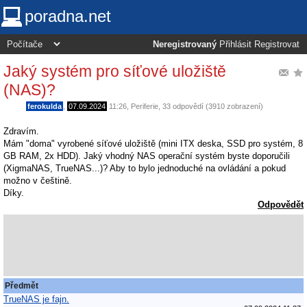
poradna.net
Neregistrovaný
Přihlásit
Registrovat
Jaký systém pro síťové uložiště
(NAS)?
ferokulda
,
07.09.2024
11:26
,
Periferie
, 33 odpovědí (3910 zobrazení)
Zdravím.
Mám "doma" vyrobené síťové uložiště (mini ITX deska, SSD pro systém, 8
GB RAM, 2x HDD). Jaký vhodný NAS operační systém byste doporučili
(XigmaNAS, TrueNAS...)? Aby to bylo jednoduché na ovládání a pokud
možno v češtině.
Díky.
Odpovědět
Předmět
TrueNAS je fajn.