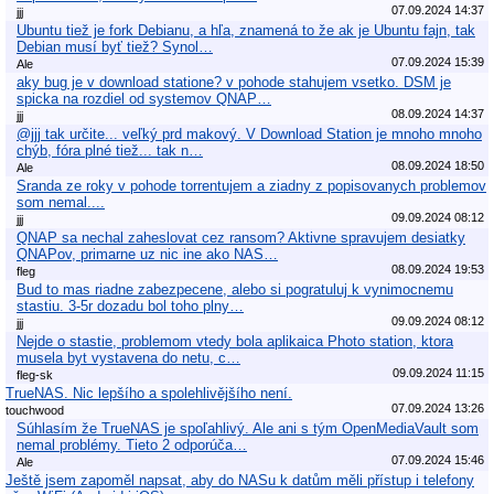
07.09.2024 14:37
jjj
Ubuntu tiež je fork Debianu, a hľa, znamená to že ak je Ubuntu fajn, tak
Debian musí byť tiež? Synol…
07.09.2024 15:39
Ale
aky bug je v download statione? v pohode stahujem vsetko. DSM je
spicka na rozdiel od systemov QNAP…
08.09.2024 14:37
jjj
@jjj tak určite... veľký prd makový. V Download Station je mnoho mnoho
chýb, fóra plné tiež... tak n…
08.09.2024 18:50
Ale
Sranda ze roky v pohode torrentujem a ziadny z popisovanych problemov
som nemal....
09.09.2024 08:12
jjj
QNAP sa nechal zaheslovat cez ransom? Aktivne spravujem desiatky
QNAPov, primarne uz nic ine ako NAS…
08.09.2024 19:53
fleg
Bud to mas riadne zabezpecene, alebo si pogratuluj k vynimocnemu
stastiu. 3-5r dozadu bol toho plny…
09.09.2024 08:12
jjj
Nejde o stastie, problemom vtedy bola aplikaica Photo station, ktora
musela byt vystavena do netu, c…
09.09.2024 11:15
fleg-sk
TrueNAS. Nic lepšího a spolehlivějšího není.
07.09.2024 13:26
touchwood
Súhlasím že TrueNAS je spoľahlivý. Ale ani s tým OpenMediaVault som
nemal problémy. Tieto 2 odporúča…
07.09.2024 15:46
Ale
Ještě jsem zapoměl napsat, aby do NASu k datům měli přístup i telefony