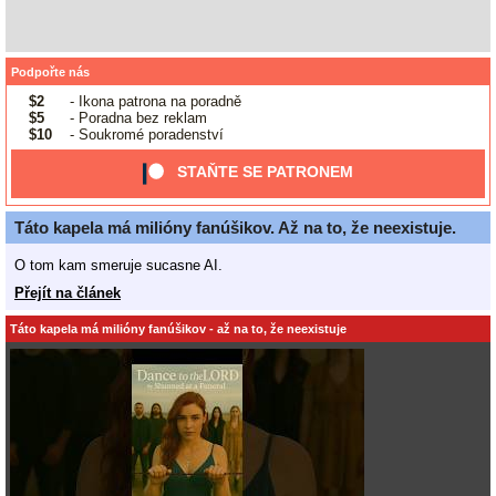
Podpořte nás
$2
- Ikona patrona na poradně
$5
- Poradna bez reklam
$10
- Soukromé poradenství
STAŇTE SE PATRONEM
Táto kapela má milióny fanúšikov. Až na to, že neexistuje.
O tom kam smeruje sucasne AI.
Přejít na článek
Táto kapela má milióny fanúšikov - až na to, že neexistuje