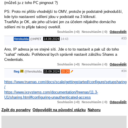
(můžeš ju z toho PC pingnout ?)
PS: Proto mi přišlo vhodnější to OMV, protože je podstatně jednodušší,
kde tyto nastavení sdílení jdou v podstatě na 3 kliknutí.
TrueNAs je OK, ale jeho užívání jen za účelem nějakého domácího
sdílení mi to přijde takový overkill.
Souhlasím (+0)
Nesouhlasím (-0)
Odpovědět
#33
ferokulda
@
HPET
,
14.09.2024
14:43
Ano, IP adresa je ve stejné síti. Jde o to to nastavit a pak už do toho
"sahat" nebudu. Potřeboval bych správně nastavit záložku Shares a
Credentials.
Souhlasím (+0)
Nesouhlasím (-0)
Odpovědět
#34
fleg
@
ferokulda
,
15.09.2024
20:26
https://www.truenas.com/docs/scale/gettingstarted/configure/setupsharing
/
https://www.ixsystems.com/documentation/freenas/11.3-
U1/sharing.html#configuring-unauthenticated-access
Souhlasím (+0)
Nesouhlasím (-0)
Odpovědět
Zpět do poradny
Odpovědět na původní otázku
Nahoru