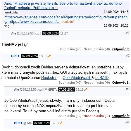
Ano, IP adresa je ve stejné síti. Jde o to to nastavit a pak už do toho
"sahat" nebudu. Potřeboval b…
14.09.2024 14:43
ferokulda
https://www.truenas.com/docs/scale/gettingstarted/configure/setupsharin
g/ https://www.ixsystems.com/…
poslední
15.09.2024 20:26
fleg
#1
Ale
[185.122.55.xxx],
07.09.2024
11:27
TrueNAS je fajn.
Souhlasím (+0)
Nesouhlasím (-0)
Odpovědět
#2
HPET
,
07.09.2024
13:05
Bych ti doporucil zvolit Debian server a doinstalovat jen potrebne sluzby
ktere mas v umyslu pouzivat, bez GUI a zbytecnych maslicek, jinak bych
se nebal i OpenSource
Rockstor
, ci
OpenMediaVault
&
unRAID
Souhlasím (+0)
Nesouhlasím (-0)
Odpovědět
#3
Ale
[185.122.55.xxx]
@
HPET
,
07.09.2024
13:18
Jo OpenMediaVault je tiež skvelý, mám s tým skúsenosti. Debian
osobne by som na NAS nepoužíval, má to viacero problémov s
balíčkami. To už by som volil iné distrá (trebárs Fedoru).
Souhlasím (+0)
Nesouhlasím (-1)
Odpovědět
#4
HPET
@
Ale
,
07.09.2024
13:21