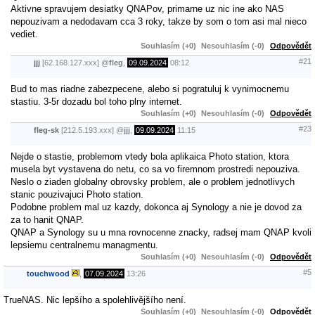
Aktivne spravujem desiatky QNAPov, primarne uz nic ine ako NAS
nepouzivam a nedodavam cca 3 roky, takze by som o tom asi mal nieco
vediet.
Souhlasím (+0)
Nesouhlasím (-0)
Odpovědět
#21
jjj
[62.168.127.xxx]
@
fleg
,
09.09.2024
08:12
Bud to mas riadne zabezpecene, alebo si pogratuluj k vynimocnemu
stastiu. 3-5r dozadu bol toho plny internet.
Souhlasím (+0)
Nesouhlasím (-0)
Odpovědět
#23
fleg-sk
[212.5.193.xxx]
@
jjj
,
09.09.2024
11:15
Nejde o stastie, problemom vtedy bola aplikaica Photo station, ktora
musela byt vystavena do netu, co sa vo firemnom prostredi nepouziva.
Neslo o ziaden globalny obrovsky problem, ale o problem jednotlivych
stanic pouzivajuci Photo station.
Podobne problem mal uz kazdy, dokonca aj Synology a nie je dovod za
za to hanit QNAP.
QNAP a Synology su u mna rovnocenne znacky, radsej mam QNAP kvoli
lepsiemu centralnemu managmentu.
Souhlasím (+0)
Nesouhlasím (-0)
Odpovědět
#5
touchwood
,
07.09.2024
13:26
TrueNAS. Nic lepšího a spolehlivějšího není.
Souhlasím (+0)
Nesouhlasím (-0)
Odpovědět