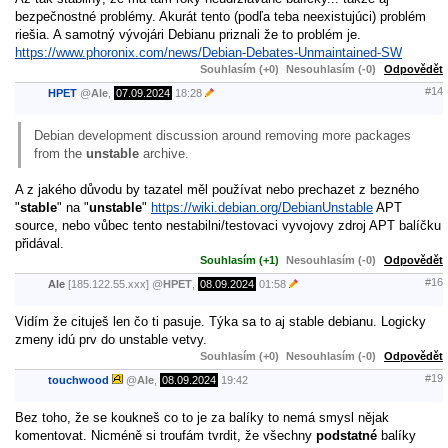
bezpečnostné problémy. Akurát tento (podľa teba neexistujúci) problém
riešia. A samotný vývojári Debianu priznali že to problém je.
https://www.phoronix.com/news/Debian-Debates-Unmaintained-SW
Souhlasím (+0)
Nesouhlasím (-0)
Odpovědět
#14
HPET
@
Ale
,
07.09.2024
18:28
Debian development discussion around removing more packages
from the
unstable
archive.
A z jakého důvodu by tazatel měl používat nebo prechazet z bezného
"
stable
" na "
unstable
"
https://wiki.debian.org/DebianUnstable
APT
source, nebo vůbec tento nestabilni/testovaci vyvojovy zdroj APT balíčku
přidával.
Souhlasím (+1)
Nesouhlasím (-0)
Odpovědět
#16
Ale
[185.122.55.xxx]
@
HPET
,
08.09.2024
01:58
Vidím že cituješ len čo ti pasuje. Týka sa to aj stable debianu. Logicky
zmeny idú prv do unstable vetvy.
Souhlasím (+0)
Nesouhlasím (-0)
Odpovědět
#19
touchwood
@
Ale
,
08.09.2024
19:42
Bez toho, že se koukneš co to je za balíky to nemá smysl nějak
komentovat. Nicméně si troufám tvrdit, že všechny
podstatné
balíky