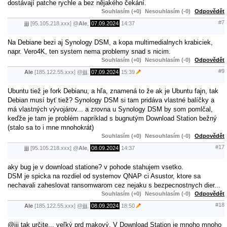
dostávají patche rychle a bez nějakého čekání.
Souhlasím (+0)
Nesouhlasím (-0)
Odpovědět
#7
jjj
[95.105.218.xxx]
@
Ale
,
07.09.2024
14:37
Na Debiane bezi aj Synology DSM, a kopa multimedialnych krabiciek,
napr. Vero4K, ten system nema problemy snad s nicim.
Souhlasím (+0)
Nesouhlasím (-0)
Odpovědět
#9
Ale
[185.122.55.xxx]
@
jjj
,
07.09.2024
15:39
Ubuntu tiež je fork Debianu, a hľa, znamená to že ak je Ubuntu fajn, tak
Debian musí byť tiež? Synology DSM si tam pridáva vlastné balíčky a
má vlastných vývojárov... a zrovna u Synology DSM by som pomlčal,
keďže je tam je problém napríklad s bugnutým Download Station bežný
(stalo sa to i mne mnohokrát)
Souhlasím (+0)
Nesouhlasím (-0)
Odpovědět
#17
jjj
[95.105.218.xxx]
@
Ale
,
08.09.2024
14:37
aky bug je v download statione? v pohode stahujem vsetko.
DSM je spicka na rozdiel od systemov QNAP ci Asustor, ktore sa
nechavali zaheslovat ransomwarom cez nejaku s bezpecnostnych dier...
Souhlasím (+0)
Nesouhlasím (-0)
Odpovědět
#18
Ale
[185.122.55.xxx]
@
jjj
,
08.09.2024
18:50
@jjj tak určite... veľký prd makový. V Download Station je mnoho mnoho