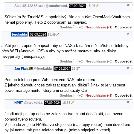
#10
Ale
[185.122.55.xxx]
@
touchwood
,
07.09.2024
15:46
Súhlasím že TrueNAS je spoľahlivý. Ale ani s tým OpenMediaVault som
nemal problémy. Tieto 2 odporúčam asi najviac.
Souhlasím (+0)
Nesouhlasím (-1)
Odpovědět
#12
ferokulda
,
07.09.2024
15:49
Ještě jsem zapoměl napsat, aby do NASu k datům měli přístup i telefony
přes WiFi (Android i iOS) a aby bylo možné nastavit, aby se disky
nevypínaly (neuspávaly).
Souhlasím (+0)
Nesouhlasím (-0)
Odpovědět
#13
Jan Fiala
@
ferokulda
,
07.09.2024
16:27
Pristup telefonu pres WiFi neni vec NAS, ale routeru.
Z jakeho duvodu chces zakazat uspavani disku? Jinak to je vlastnost
power managementu, ktery umi snad kazdy OS
Souhlasím (+0)
Nesouhlasím (-1)
Odpovědět
#15
HPET
@
ferokulda
,
07.09.2024
18:33
Jestli maji pristup nebo ne zalezi na tve mistni (local) siti, nastavene
pomoci tveho routeru.
V pripade ze je ta NASka ve stejne siti (na stejny router), neni duvod pro
by jsi nemel mit pres telefon pristup. (mimo pripojeni z venci)