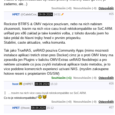
zadarmo, ale...)
Souhlasím (+0)
Nesouhlasím (-0)
Odpovědět
#25
HPET
@
CalebCox
,
09.09.2024
14:51
Rockstor BTRFS & OMV nejvice pouzivam, nebo na nich nabiram
zkusenosti, travim na nich vice casu kvuli rektokompabilite se SoC ARM.
unRaid pro x86 zaklad je take korektni volba, z tohoto duvodu jsem ho
take pridal do hlavni trojky hned v prvnim prispevku.
Stabilini, caste aktualize, velka komunita.
Tak jako TrueNAS, unRAID pouziva Community Apps (mimo moznosti
instalace aplikaci tretich stran pres Docker) cimz je o proti OMV ktery ma
zpravidla jen Plugins v balicku OMV-Extras unRAID flexibilnejsi a pro
nektere uzivatele co jsou zvykli instalovat aplikace touto metodou, je to
vice podobne komercnich experienci uzivani NAS. (myslim zakoupene
hotove reseni s propietarnim OS/SW)
Souhlasím (+1)
Nesouhlasím (-0)
Odpovědět
#26
host
@
HPET
,
09.09.2024
15:10
... travim na nich vice casu kvuli rektokompabilite se SoC ARM.
Co to je rektokompatibilita?
Souhlasím (+0)
Nesouhlasím (-0)
Odpovědět
#27
HPET
@
host
,
09.09.2024
15:12