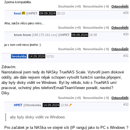
Zpetna kompabilita.
Souhlasím (+0)
Nesouhlasím (-0)
Odpovědět
#28
host
@
HPET
,
09.09.2024
15:13
Aha, takže něco jako retro...
Souhlasím (+0)
Nesouhlasím (-0)
Odpovědět
#30
brum brum
[188.175.161.xxx]
@
HPET
,
09.09.2024
16:38
ja v tom cetl neco jineho :)
Souhlasím (+0)
Nesouhlasím (-0)
Odpovědět
#31
ferokulda
,
14.09.2024
12:51
Zdravím.
Nainstaloval jsem tedy do NASky TrueNAS Scale. Vytvořil jsem diskové
oddíly, ale dále nejsem nějak schopen vytvořit funkční samba připojení,
aby byly disky vidět ve Windows. Byl by někdo, kdo s TrueNAS umí
pracovat, ochotný přes telefon/Email/TeamViewer poradit, navést?
Díky.
Souhlasím (+0)
Nesouhlasím (-0)
Odpovědět
#32
HPET
@
ferokulda
,
14.09.2024
12:56
aby byly disky vidět ve Windows
Pro začátek je ta NASka ve stejné síti (IP rangu) jako to PC s Windows ?