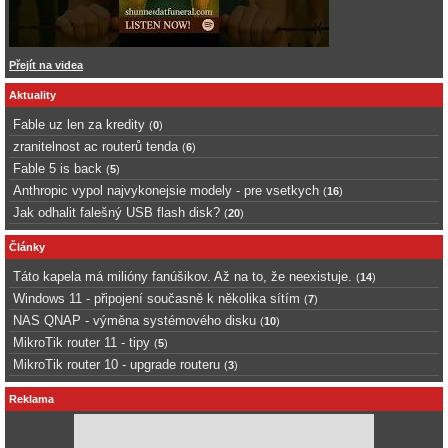
Přejít na videa
Aktuality
Fable uz len za kredity
(
0
)
zranitelnost ac routerů tenda
(
6
)
Fable 5 is back
(
5
)
Anthropic vypol najvykonejsie modely - pre vsetkych
(
16
)
Jak odhalit falešný USB flash disk?
(
20
)
Články
Táto kapela má milióny fanúšikov. Až na to, že neexistuje.
(
14
)
Windows 11 - připojení současně k několika sítím
(
7
)
NAS QNAP - výměna systémového disku
(
10
)
MikroTik router 11 - tipy
(
5
)
MikroTik router 10 - upgrade routeru
(
3
)
Reklama