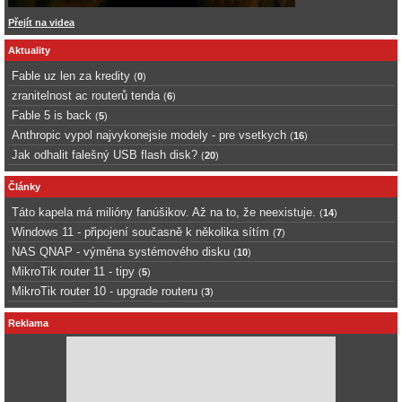
Přejít na videa
Aktuality
Fable uz len za kredity
(
0
)
zranitelnost ac routerů tenda
(
6
)
Fable 5 is back
(
5
)
Anthropic vypol najvykonejsie modely - pre vsetkych
(
16
)
Jak odhalit falešný USB flash disk?
(
20
)
Články
Táto kapela má milióny fanúšikov. Až na to, že neexistuje.
(
14
)
Windows 11 - připojení současně k několika sítím
(
7
)
NAS QNAP - výměna systémového disku
(
10
)
MikroTik router 11 - tipy
(
5
)
MikroTik router 10 - upgrade routeru
(
3
)
Reklama