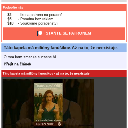
Podpořte nás
$2
- Ikona patrona na poradně
$5
- Poradna bez reklam
$10
- Soukromé poradenství
STAŇTE SE PATRONEM
Táto kapela má milióny fanúšikov. Až na to, že neexistuje.
O tom kam smeruje sucasne AI.
Přejít na článek
Táto kapela má milióny fanúšikov - až na to, že neexistuje