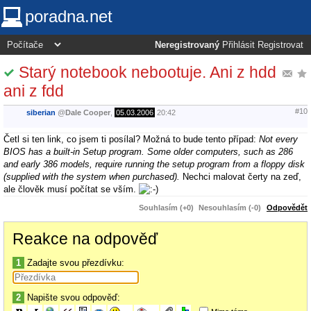
poradna.net
Neregistrovaný
Přihlásit
Registrovat
Starý notebook nebootuje. Ani z hdd
ani z fdd
#10
siberian
@
Dale Cooper
,
05.03.2006
20:42
Četl si ten link, co jsem ti posílal? Možná to bude tento případ:
Not every
BIOS has a built-in Setup program. Some older computers, such as 286
and early 386 models, require running the setup program from a floppy disk
(supplied with the system when purchased).
Nechci malovat čerty na zeď,
ale člověk musí počítat se vším.
Souhlasím (+0)
Nesouhlasím (-0)
Odpovědět
Reakce na odpověď
1
Zadajte svou přezdívku:
2
Napište svou odpověď: