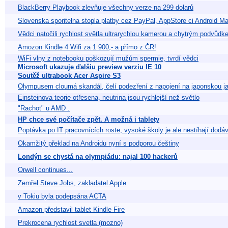
BlackBerry Playbook zlevňuje všechny verze na 299 dolarů
Slovenska sporitelna stopla platby cez PayPal, AppStore ci Android Ma
Vědci natočili rychlost světla ultrarychlou kamerou a chytrým podvůd
Amozon Kindle 4 Wifi za 1 900,- a přímo z ČR!
WiFi vlny z notebooku poškozují mužům spermie, tvrdí vědci
Microsoft ukazuje ďalšiu preview verziu IE 10
Soutěž ultrabook Acer Aspire S3
Olympusem cloumá skandál, čelí podezření z napojení na japonskou j
Einsteinova teorie otřesena, neutrina jsou rychlejší než světlo
"Rachot" u AMD .
HP chce své počítače zpět. A možná i tablety
Poptávka po IT pracovnících roste, vysoké školy je ale nestíhají dodá
Okamžitý překlad na Androidu nyní s podporou češtiny
Londýn se chystá na olympiádu: najal 100 hackerů
Orwell continues...
Zemřel Steve Jobs, zakladatel Apple
v Tokiu byla podepsána ACTA
Amazon představil tablet Kindle Fire
Prekrocena rychlost svetla (mozno)