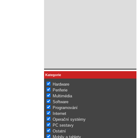
Kategorie
Hardware
Periferie
Multimédia
Software
Programování
Internet
Operační systémy
PC sestavy
Ostatní
Mobily a tablety