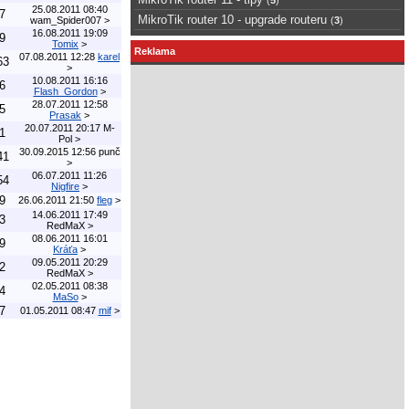
25.08.2011 08:40
7
MikroTik router 10 - upgrade routeru
wam_Spider007
>
(
3
)
16.08.2011 19:09
9
Tomix
>
Reklama
07.08.2011 12:28
karel
63
>
10.08.2011 16:16
6
Flash_Gordon
>
28.07.2011 12:58
5
Prasak
>
20.07.2011 20:17
M-
1
Pol
>
30.09.2015 12:56
punč
41
>
06.07.2011 11:26
54
Nigfire
>
9
26.06.2011 21:50
fleg
>
14.06.2011 17:49
3
RedMaX
>
08.06.2011 16:01
9
Kráťa
>
09.05.2011 20:29
2
RedMaX
>
02.05.2011 08:38
4
MaSo
>
7
01.05.2011 08:47
mif
>