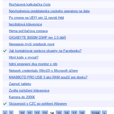
Rozházená kalkulačka čísla
Najvhodnejsia predplatenka ceskeho operatora na data
Po zmene na UEFI win 11 nevidi Hdd
bezdrátová klávesnice
Herna počítačova zostava
GIGABYTE B650M D3HP rev 1.0 ddr5
Nereaguje myši notebook nové
Jak kontaktovat správce skupiny na Facebooku?
Html kódy v mysql?
hdmi propojení dva monitor s ntb
Network credentials (Win10) s Microsoft účtem
M4A89GTD PRO USB 3 akú RAM použiť pre dosku?
Zapnutí tabletu
Zvolte rozložení klávesnice
Kamera do 2000€
Skúsenosti s CZC po pohltení Allegrem
<
1
…
10
11
12
13
14
15
16
17
18
…
5194
>