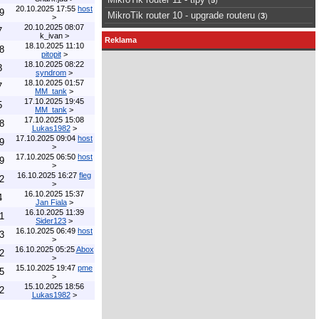
20.10.2025 17:55
host
9
MikroTik router 10 - upgrade routeru
(
3
)
>
20.10.2025 08:07
7
k_ivan
>
Reklama
18.10.2025 11:10
8
pitopit
>
18.10.2025 08:22
3
syndrom
>
18.10.2025 01:57
7
MM_tank
>
17.10.2025 19:45
5
MM_tank
>
17.10.2025 15:08
8
Lukas1982
>
17.10.2025 09:04
host
9
>
17.10.2025 06:50
host
9
>
16.10.2025 16:27
fleg
2
>
16.10.2025 15:37
4
Jan Fiala
>
16.10.2025 11:39
1
Sider123
>
16.10.2025 06:49
host
3
>
16.10.2025 05:25
Abox
2
>
15.10.2025 19:47
pme
5
>
15.10.2025 18:56
2
Lukas1982
>