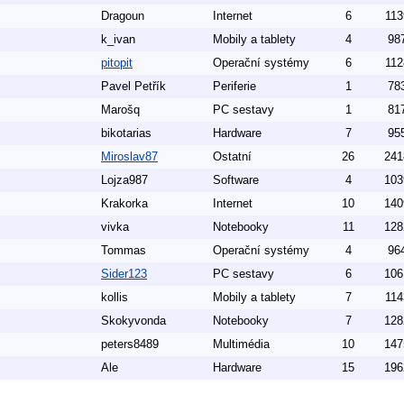
Dragoun
Internet
6
113
k_ivan
Mobily a tablety
4
98
pitopit
Operační systémy
6
112
Pavel Petřík
Periferie
1
78
Marošq
PC sestavy
1
81
bikotarias
Hardware
7
95
Miroslav87
Ostatní
26
241
Lojza987
Software
4
103
Krakorka
Internet
10
140
vivka
Notebooky
11
128
Tommas
Operační systémy
4
96
Sider123
PC sestavy
6
106
kollis
Mobily a tablety
7
114
Skokyvonda
Notebooky
7
128
peters8489
Multimédia
10
147
Ale
Hardware
15
196