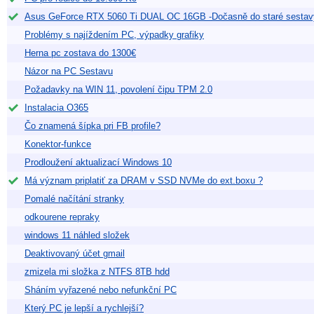
Asus GeForce RTX 5060 Ti DUAL OC 16GB -Dočasně do staré sestav
Problémy s najíždením PC, výpadky grafiky
Herna pc zostava do 1300€
Názor na PC Sestavu
Požadavky na WIN 11, povolení čipu TPM 2.0
Instalacia O365
Čo znamená šípka pri FB profile?
Konektor-funkce
Prodloužení aktualizací Windows 10
Má význam priplatiť za DRAM v SSD NVMe do ext.boxu ?
Pomalé načítání stranky
odkourene repraky
windows 11 náhled složek
Deaktivovaný účet gmail
zmizela mi složka z NTFS 8TB hdd
Sháním vyřazené nebo nefunkční PC
Který PC je lepší a rychlejší?