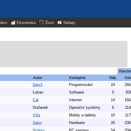
rávo
Ekonomika
Život
Debaty
Všech
Autor
Kategorie
Odp.
Zob
Dejv3
Programování
24
266
Lotran
Software
5
83
Cat
Internet
14
166
Doďanek
Operační systémy
6
114
Víťa
Mobily a tablety
10
117
Satyr
Hardware
26
236
Schizo
PC sestavy
54
334