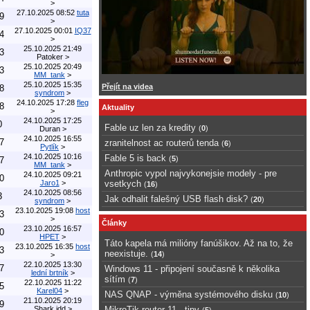
>
27.10.2025 08:52
tuta
9
>
27.10.2025 00:01
IQ37
4
>
25.10.2025 21:49
3
Patoker
>
25.10.2025 20:49
3
MM_tank
>
25.10.2025 15:35
Přejít na videa
8
syndrom
>
24.10.2025 17:28
fleg
8
Aktuality
>
24.10.2025 17:25
0
Fable uz len za kredity
(
0
)
Duran
>
24.10.2025 16:55
7
zranitelnost ac routerů tenda
(
6
)
Pytlík
>
24.10.2025 10:16
Fable 5 is back
(
5
)
7
MM_tank
>
Anthropic vypol najvykonejsie modely - pre
24.10.2025 09:21
0
Jaro1
>
vsetkych
(
16
)
24.10.2025 08:56
3
Jak odhalit falešný USB flash disk?
(
20
)
syndrom
>
23.10.2025 19:08
host
3
>
Články
23.10.2025 16:57
0
HPET
>
Táto kapela má milióny fanúšikov. Až na to, že
23.10.2025 16:35
host
3
neexistuje.
(
14
)
>
22.10.2025 13:30
7
Windows 11 - připojení současně k několika
lední brtník
>
sítím
(
7
)
22.10.2025 11:22
5
Karel04
>
NAS QNAP - výměna systémového disku
(
10
)
21.10.2025 20:19
9
Shark.jdd
>
MikroTik router 11 - tipy
(
5
)