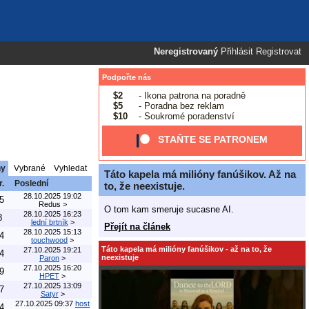
Neregistrovaný
Přihlásit
Registrovat
Podpořte nás
$2
- Ikona patrona na poradně
$5
- Poradna bez reklam
$10
- Soukromé poradenství
STAŇTE SE PATRONEM
ny
Vybrané
Vyhledat
Táto kapela má milióny fanúšikov. Až na
r.
Poslední
to, že neexistuje.
28.10.2025 19:02
5
Redus
>
O tom kam smeruje sucasne AI.
28.10.2025 16:23
8
lední brtník
>
Přejít na článek
28.10.2025 15:13
4
touchwood
>
Táto kapela má milióny fanúšikov - až na to, že
27.10.2025 19:21
4
neexistuje
Paron
>
27.10.2025 16:20
9
HPET
>
27.10.2025 13:09
7
Satyr
>
27.10.2025 09:37
host
4