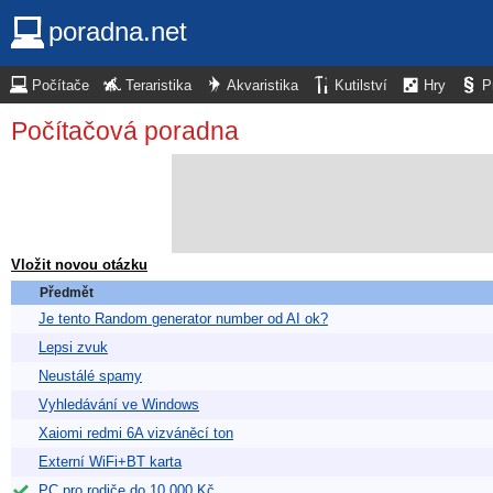
poradna.net
Počítače
Teraristika
Akvaristika
Kutilství
Hry
P
Počítačová poradna
Vložit novou otázku
Předmět
Je tento Random generator number od AI ok?
Lepsi zvuk
Neustálé spamy
Vyhledávání ve Windows
Xaiomi redmi 6A vizváněcí ton
Externí WiFi+BT karta
PC pro rodiče do 10.000 Kč