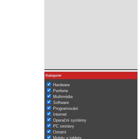
Kategorie
Hardware
Periferie
Multimédia
Software
Programování
Internet
Operační systémy
PC sestavy
Ostatní
Mobily a tablety