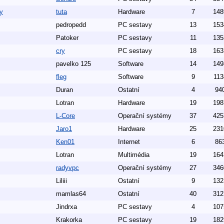
y
tuta
Hardware
7
148
pedropedd
PC sestavy
13
153
Patoker
PC sestavy
11
135
cry
PC sestavy
18
163
pavelko 125
Software
14
149
fleg
Software
9
113
Duran
Ostatní
4
94
Lotran
Hardware
19
198
L-Core
Operační systémy
37
425
Jaro1
Hardware
25
231
Ken01
Internet
6
86
Lotran
Multimédia
19
164
radyvpc
Operační systémy
27
346
Liliii
Ostatní
9
132
mamlas64
Ostatní
40
312
Jindrxa
PC sestavy
4
107
Krakorka
PC sestavy
19
182