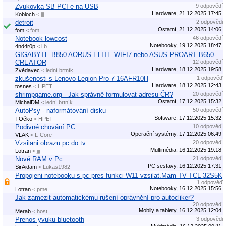
Zvukovka SB PCI-e na USB
9 odpovědí
Hardware, 21.12.2025 17:45
Kobloch
< jjj
detroit
2 odpovědi
Ostatní, 21.12.2025 14:06
fom
< fom
Notebook lowcost
46 odpovědí
Notebooky, 19.12.2025 18:47
4nd4r0p
< l.b.
GIGABYTE B850 AORUS ELITE WIFI7 nebo ASUS PROART B650-
CREATOR
12 odpovědí
Hardware, 18.12.2025 19:58
Zvědavec
< lední brtník
zkušenosti s Lenovo Legion Pro 7 16AFR10H
1 odpověď
Hardware, 18.12.2025 12:43
tosnes
< HPET
shrimpgame.org - Jak správně formulovat adresu ČR?
20 odpovědí
Ostatní, 17.12.2025 15:32
MichalDM
< lední brtník
AutoPsy - naformátování disku
50 odpovědí
Software, 17.12.2025 15:32
TOčko
< HPET
Podivné chování PC
10 odpovědí
Operační systémy, 17.12.2025 06:49
VLAK
< L-Core
Vzsilani obrazu pc do tv
20 odpovědí
Multimédia, 16.12.2025 19:18
Lotran
< jjj
Nové RAM v Pc
21 odpovědí
PC sestavy, 16.12.2025 17:31
SirAidam
< Lukas1982
Propojeni notebooku s pc pres funkci W11 vzsilat.Mam TV TCL 32S5K
1 odpověď
Notebooky, 16.12.2025 15:56
Lotran
< pme
Jak zamezit automatickému rušení oprávnění pro autocliker?
20 odpovědí
Mobily a tablety, 16.12.2025 12:04
Merab
< host
Prenos yvuku bluetooth
3 odpovědi