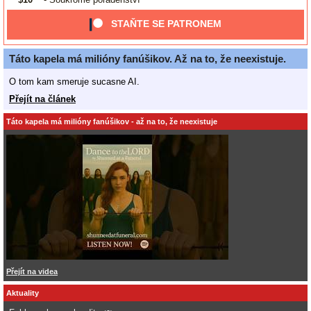
STAŇTE SE PATRONEM
Táto kapela má milióny fanúšikov. Až na to, že neexistuje.
O tom kam smeruje sucasne AI.
Přejít na článek
Táto kapela má milióny fanúšikov - až na to, že neexistuje
Přejít na videa
Aktuality