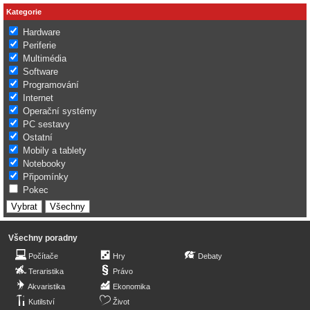
Kategorie
Hardware
Periferie
Multimédia
Software
Programování
Internet
Operační systémy
PC sestavy
Ostatní
Mobily a tablety
Notebooky
Připomínky
Pokec
Všechny poradny
Počítače
Hry
Debaty
Teraristika
Právo
Akvaristika
Ekonomika
Kutilství
Život