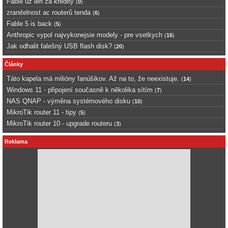
Fable uz len za kredity
(
0
)
zranitelnost ac routerů tenda
(
6
)
Fable 5 is back
(
5
)
Anthropic vypol najvykonejsie modely - pre vsetkych
(
16
)
Jak odhalit falešný USB flash disk?
(
20
)
Články
Táto kapela má milióny fanúšikov. Až na to, že neexistuje.
(
14
)
Windows 11 - připojení současně k několika sítím
(
7
)
NAS QNAP - výměna systémového disku
(
10
)
MikroTik router 11 - tipy
(
5
)
MikroTik router 10 - upgrade routeru
(
3
)
Reklama