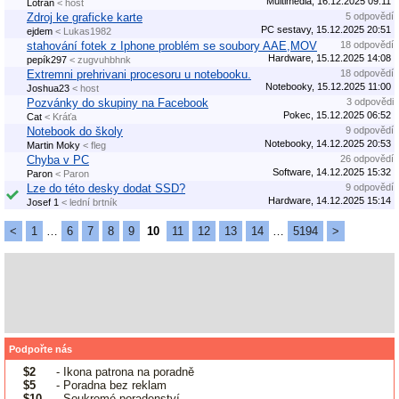
Multimédia, 16.12.2025 09:11
Lotran
< host
Zdroj ke graficke karte
5 odpovědí
PC sestavy, 15.12.2025 20:51
ejdem
< Lukas1982
stahování fotek z Iphone problém se soubory AAE,MOV
18 odpovědí
Hardware, 15.12.2025 14:08
pepík297
< zugvuhbhnk
Extremni prehrivani procesoru u notebooku.
18 odpovědí
Notebooky, 15.12.2025 11:00
Joshua23
< host
Pozvánky do skupiny na Facebook
3 odpovědi
Pokec, 15.12.2025 06:52
Cat
< Kráťa
Notebook do školy
9 odpovědí
Notebooky, 14.12.2025 20:53
Martin Moky
< fleg
Chyba v PC
26 odpovědí
Software, 14.12.2025 15:32
Paron
< Paron
Lze do této desky dodat SSD?
9 odpovědí
Hardware, 14.12.2025 15:14
Josef 1
< lední brtník
<
1
…
6
7
8
9
10
11
12
13
14
…
5194
>
Podpořte nás
$2
- Ikona patrona na poradně
$5
- Poradna bez reklam
$10
- Soukromé poradenství