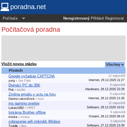
poradna.net
Neregistrovaný
Přihlásit
Registrovat
Počítačová poradna
Vložit novou otázku
Předmět
Google vyžaduje CAPTCHA
12 odpovědí
Internet, 29.12.2025 11:27
yorg
< Jan Fiala
Domácí PC do 35K
9 odpovědí
Hardware, 28.12.2025 22:28
Puk
< lucifer
Změna emailu v uctu na foru
9 odpovědí
Internet, 28.12.2025 21:36
Darina Lakovičová
< host
ms gaming overlay
11 odpovědí
Software, 28.12.2025 10:51
Lukas1982
< HPET
tiskárna Brother offline
4 odpovědi
Ostatní, 28.12.2025 08:19
troska
< troska
zobrazenie wifi mikrotik Winbox
3 odpovědi
Software, 27.12.2025 23:39
Truhlik
< fleg