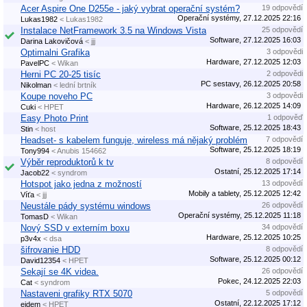
Acer Aspire One D255e - jaký vybrat operační systém?
19 odpovědí
Operační systémy, 27.12.2025 22:16
Lukas1982
< Lukas1982
Instalace NetFramework 3.5 na Windows Vista
25 odpovědí
Software, 27.12.2025 16:03
Darina Lakovičová
< jjj
Optimalni Grafika
3 odpovědi
Hardware, 27.12.2025 12:03
PavelPC
< Wikan
Herni PC 20-25 tisíc
2 odpovědi
PC sestavy, 26.12.2025 20:58
Nikolman
< lední brtník
Koupe noveho PC
3 odpovědi
Hardware, 26.12.2025 14:09
Cuki
< HPET
Easy Photo Print
1 odpověď
Software, 25.12.2025 18:43
Stin
< host
Headset- s kabelem funguje, wireless má nějaký problém
7 odpovědí
Software, 25.12.2025 18:19
Tony994
< Anubis 154662
Výběr reproduktorů k tv
8 odpovědí
Ostatní, 25.12.2025 17:14
Jacob22
< syndrom
Hotspot jako jedna z možností
13 odpovědí
Mobily a tablety, 25.12.2025 12:42
Víťa
< jjj
Neustále pády systému windows
26 odpovědí
Operační systémy, 25.12.2025 11:18
TomasD
< Wikan
Nový SSD v externím boxu
34 odpovědí
Hardware, 25.12.2025 10:25
p3v4x
< dsa
šifrovanie HDD
8 odpovědí
Software, 25.12.2025 00:12
David12354
< HPET
Sekají se 4K videa.
26 odpovědí
Pokec, 24.12.2025 22:03
Cat
< syndrom
Nastaveni grafiky RTX 5070
5 odpovědí
Ostatní, 22.12.2025 17:12
ejdem
< HPET