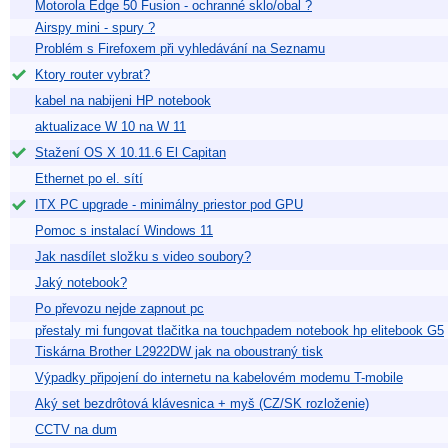
Motorola Edge 50 Fusion - ochranné sklo/obal ?
Airspy mini - spury ?
Problém s Firefoxem při vyhledávání na Seznamu
Ktory router vybrat?
kabel na nabijeni HP notebook
aktualizace W 10 na W 11
Stažení OS X 10.11.6 El Capitan
Ethernet po el. sítí
ITX PC upgrade - minimálny priestor pod GPU
Pomoc s instalací Windows 11
Jak nasdílet složku s video soubory?
Jaký notebook?
Po převozu nejde zapnout pc
přestaly mi fungovat tlačitka na touchpadem notebook hp elitebook G5
Tiskárna Brother L2922DW jak na oboustraný tisk
Výpadky připojení do internetu na kabelovém modemu T-mobile
Aký set bezdrôtová klávesnica + myš (CZ/SK rozloženie)
CCTV na dum