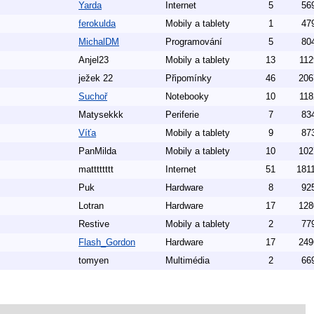
Yarda
Internet
5
56
ferokulda
Mobily a tablety
1
47
MichalDM
Programování
5
80
Anjel23
Mobily a tablety
13
112
ježek 22
Připomínky
46
206
Suchoř
Notebooky
10
118
Matysekkk
Periferie
7
83
Víťa
Mobily a tablety
9
87
PanMilda
Mobily a tablety
10
102
matttttttt
Internet
51
181
Puk
Hardware
8
92
Lotran
Hardware
17
128
Restive
Mobily a tablety
2
77
Flash_Gordon
Hardware
17
249
tomyen
Multimédia
2
66