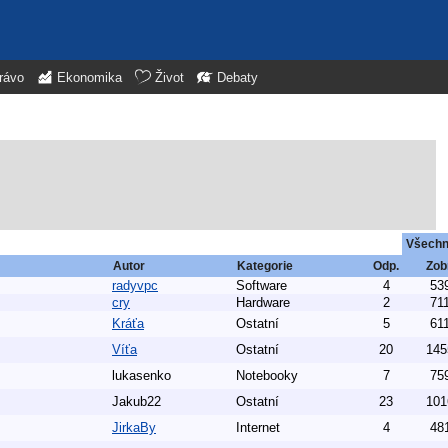
rávo
Ekonomika
Život
Debaty
Všech
Autor
Kategorie
Odp.
Zob
radyvpc
Software
4
53
cry
Hardware
2
71
Kráťa
Ostatní
5
61
Víťa
Ostatní
20
145
lukasenko
Notebooky
7
75
Jakub22
Ostatní
23
101
JirkaBy
Internet
4
48