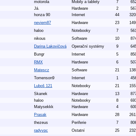
motorola
Mobily a tablety
7
65
Já.
Hardware
2
56
honza 90
Internet
44
320
neviem87
Hardware
23
149
haloo
Notebooky
7
56
nikous
Software
10
87
Darina Lakovičová
Operační systémy
9
64
Bungr
Internet
5
85
RMX
Hardware
6
50
Matescz
Software
21
138
Tomenson9
Internet
1
45
Luboš 121
Notebooky
21
155
Skanek
Hardware
13
87
haloo
Notebooky
8
69
Matysekkk
Hardware
4
60
Prasak
Hardware
28
261
thezeus
Periferie
7
80
radyvpc
Ostatní
25
232