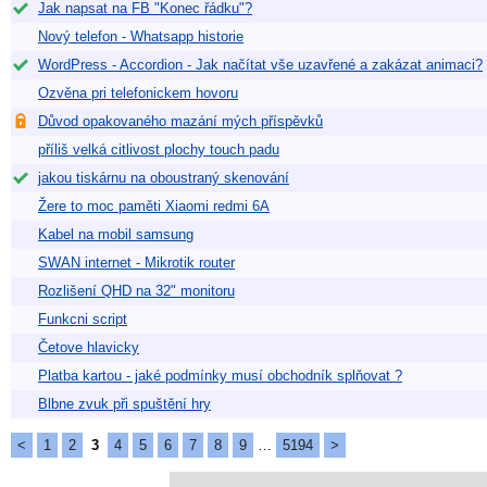
Jak napsat na FB "Konec řádku"?
Nový telefon - Whatsapp historie
WordPress - Accordion - Jak načítat vše uzavřené a zakázat animaci?
Ozvěna pri telefonickem hovoru
Důvod opakovaného mazání mých příspěvků
příliš velká citlivost plochy touch padu
jakou tiskárnu na oboustraný skenování
Žere to moc paměti Xiaomi redmi 6A
Kabel na mobil samsung
SWAN internet - Mikrotik router
Rozlišení QHD na 32" monitoru
Funkcni script
Četove hlavicky
Platba kartou - jaké podmínky musí obchodník splňovat ?
Blbne zvuk při spuštění hry
<
1
2
3
4
5
6
7
8
9
…
5194
>