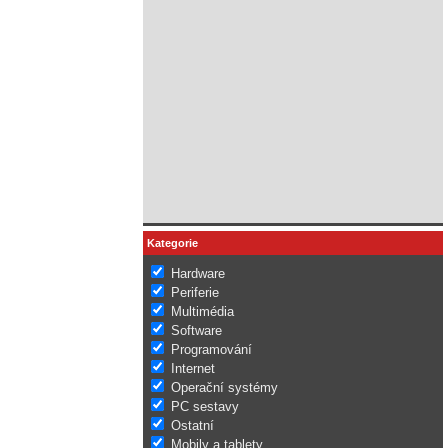
Kategorie
Hardware
Periferie
Multimédia
Software
Programování
Internet
Operační systémy
PC sestavy
Ostatní
Mobily a tablety