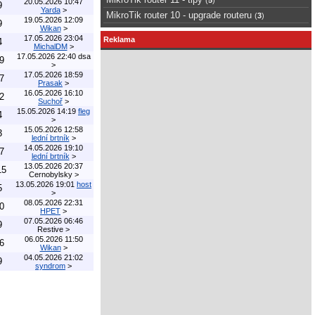
20.05.2026 10:47
9
Yarda
>
MikroTik router 10 - upgrade routeru
(
3
)
19.05.2026 12:09
9
Wikan
>
17.05.2026 23:04
Reklama
4
MichalDM
>
17.05.2026 22:40
dsa
9
>
17.05.2026 18:59
7
Prasak
>
16.05.2026 16:10
2
Suchoř
>
15.05.2026 14:19
fleg
4
>
15.05.2026 12:58
3
lední brtník
>
14.05.2026 19:10
7
lední brtník
>
13.05.2026 20:37
15
Cernobylsky
>
13.05.2026 19:01
host
5
>
08.05.2026 22:31
0
HPET
>
07.05.2026 06:46
9
Restive
>
06.05.2026 11:50
6
Wikan
>
04.05.2026 21:02
9
syndrom
>