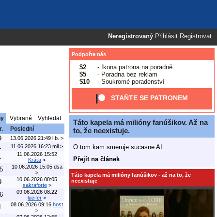
Neregistrovaný
Přihlásit
Registrovat
Podpořte nás
$2
- Ikona patrona na poradně
$5
- Poradna bez reklam
$10
- Soukromé poradenství
STAŇTE SE PATRONEM
ny
Vybrané
Vyhledat
Táto kapela má milióny fanúšikov. Až na
r.
Poslední
to, že neexistuje.
9
13.06.2026 21:49
l.b.
>
1
O tom kam smeruje sucasne AI.
11.06.2026 16:23
mll
>
11.06.2026 15:52
1
Přejít na článek
Kráťa
>
10.06.2026 15:05
dsa
5
>
Táto kapela má milióny fanúšikov - až na to, že
10.06.2026 08:05
neexistuje
9
sakraforte
>
09.06.2026 08:22
6
lucifer
>
08.06.2026 09:16
host
1
>
07.06.2026 12:55