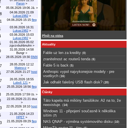
2
Paron
>
7
05.06.2026 19:06
Já.
>
04.06.2026 21:09
8
Lukas1982
>
04.06.2026 15:15
fleg
1
>
03.06.2026 16:31
1
Lukas1982
>
03.06.2026 15:03
4
Přejít na videa
Lukas1982
>
01.06.2026 05:02
5
Aktuality
zgvzvbuhbnuhn
>
31.05.2026 14:58
0
Fable uz len za kredity
Bungr
>
(
0
)
28.05.2026 19:30
RMX
7
zranitelnost ac routerů tenda
(
6
)
>
28.05.2026 12:12
Fable 5 is back
7
(
5
)
Matescz
>
Anthropic vypol najvykonejsie modely - pre
27.05.2026 21:27
host
6
>
vsetkych
(
16
)
26.05.2026 18:55
7
Jak odhalit falešný USB flash disk?
(
20
)
Luboš 121
>
25.05.2026 18:56
fleg
7
>
Články
3
25.05.2026 17:59
l.b.
>
22.05.2026 21:21
dsa
0
Táto kapela má milióny fanúšikov. Až na to, že
>
neexistuje.
(
14
)
22.05.2026 18:10
host
3
>
Windows 11 - připojení současně k několika
21.05.2026 14:23
6
sítím
(
7
)
HPET
>
21.05.2026 09:29
fleg
NAS QNAP - výměna systémového disku
(
10
)
3
>
MikroTik router 11 - tipy
(
5
)