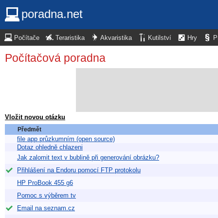
poradna.net
Počítače
Teraristika
Akvaristika
Kutilství
Hry
P
Počítačová poradna
Vložit novou otázku
Předmět
file app průzkumním (open source)
Dotaz ohledně chlazeni
Jak zalomit text v bublině při generování obrázku?
Přihlášení na Endoru pomocí FTP protokolu
HP ProBook 455 g6
Pomoc s výběrem tv
Email na seznam.cz