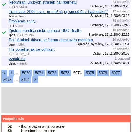
Neotvírání určitých stránek na Internetu
23 odpovědí
Software, 18.11.2006 03:28
Jork
< Kráťa
Translator 2006 Live - je možné jej spouštět z flashdisku?
12 odpovědí
Software, 17.11.2006 23:12
Aron
< Aron
Problémy s viry
15 odpovědí
Software, 17.11.2006 22:48
box
< box
Zjištění kondice disku pomocí HDD Health
10 odpovědí
Hardware, 17.11.2006 22:15
lipes11
< OtaDrak
Po inštalácii drivera je čierna obrazovka monitora
10 odpovědí
Operační systémy, 17.11.2006 21:51
pipo
< MM..
Pls poraďte jak se odhlásit
37 odpovědí
Ostatní, 17.11.2006 20:53
T.I.P
< Eva_M
vypalit cd
1 odpověď
Software, 17.11.2006 20:21
david
< reifik
<
1
…
5070
5071
5072
5073
5074
5075
5076
5077
5078
…
5194
>
Podpořte nás
$2
- Ikona patrona na poradně
$5
- Poradna bez reklam