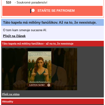
$10
- Soukromé poradenství
STAŇTE SE PATRONEM
Táto kapela má milióny fanúšikov. Až na to, že neexistuje.
O tom kam smeruje sucasne AI.
Přejít na článek
Táto kapela má milióny fanúšikov - až na to, že neexistuje
Přejít na videa
Aktuality