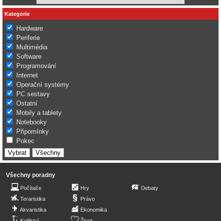
Kategorie
Hardware
Periferie
Multimédia
Software
Programování
Internet
Operační systémy
PC sestavy
Ostatní
Mobily a tablety
Notebooky
Připomínky
Pokec
Všechny poradny
Počítače
Hry
Debaty
Teraristika
Právo
Akvaristika
Ekonomika
Kutilství
Život