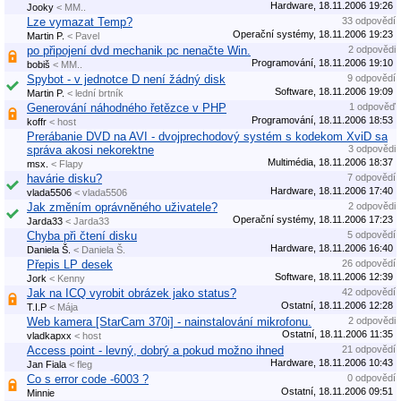
Hardware, 18.11.2006 19:26
Jooky
< MM..
Lze vymazat Temp?
33 odpovědí
Operační systémy, 18.11.2006 19:23
Martin P.
< Pavel
po připojení dvd mechanik pc nenačte Win.
2 odpovědi
Programování, 18.11.2006 19:10
bobiš
< MM..
Spybot - v jednotce D není žádný disk
9 odpovědí
Software, 18.11.2006 19:09
Martin P.
< lední brtník
Generování náhodného řetězce v PHP
1 odpověď
Programování, 18.11.2006 18:53
koffr
< host
Prerábanie DVD na AVI - dvojprechodový systém s kodekom XviD sa
správa akosi nekorektne
3 odpovědi
Multimédia, 18.11.2006 18:37
msx.
< Flapy
havárie disku?
7 odpovědí
Hardware, 18.11.2006 17:40
vlada5506
< vlada5506
Jak změním oprávněného uživatele?
2 odpovědi
Operační systémy, 18.11.2006 17:23
Jarda33
< Jarda33
Chyba při čtení disku
5 odpovědí
Hardware, 18.11.2006 16:40
Daniela Š.
< Daniela Š.
Přepis LP desek
26 odpovědí
Software, 18.11.2006 12:39
Jork
< Kenny
Jak na ICQ vyrobit obrázek jako status?
42 odpovědí
Ostatní, 18.11.2006 12:28
T.I.P
< Mája
Web kamera [StarCam 370i] - nainstalování mikrofonu.
2 odpovědi
Ostatní, 18.11.2006 11:35
vladkapxx
< host
Access point - levný, dobrý a pokud možno ihned
21 odpovědí
Hardware, 18.11.2006 10:43
Jan Fiala
< fleg
Co s error code -6003 ?
0 odpovědí
Ostatní, 18.11.2006 09:51
Minnie