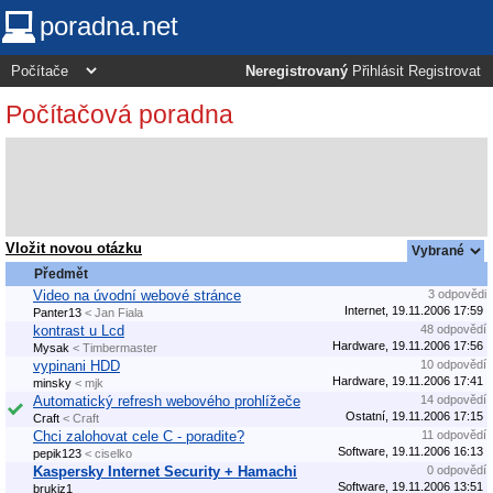
poradna.net
Neregistrovaný
Přihlásit
Registrovat
Počítačová poradna
Vložit novou otázku
Předmět
Video na úvodní webové stránce
3 odpovědi
Internet, 19.11.2006 17:59
Panter13
< Jan Fiala
kontrast u Lcd
48 odpovědí
Hardware, 19.11.2006 17:56
Mysak
< Timbermaster
vypinani HDD
10 odpovědí
Hardware, 19.11.2006 17:41
minsky
< mjk
Automatický refresh webového prohlížeče
14 odpovědí
Ostatní, 19.11.2006 17:15
Craft
< Craft
Chci zalohovat cele C - poradite?
11 odpovědí
Software, 19.11.2006 16:13
pepik123
< ciselko
Kaspersky Internet Security + Hamachi
0 odpovědí
Software, 19.11.2006 13:51
brukiz1