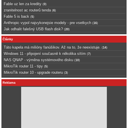
Fable uz len za kredity
(
0
)
zranitelnost ac routerů tenda
(
6
)
Fable 5 is back
(
5
)
Anthropic vypol najvykonejsie modely - pre vsetkych
(
16
)
Jak odhalit falešný USB flash disk?
(
20
)
Články
Táto kapela má milióny fanúšikov. Až na to, že neexistuje.
(
14
)
Windows 11 - připojení současně k několika sítím
(
7
)
NAS QNAP - výměna systémového disku
(
10
)
MikroTik router 11 - tipy
(
5
)
MikroTik router 10 - upgrade routeru
(
3
)
Reklama