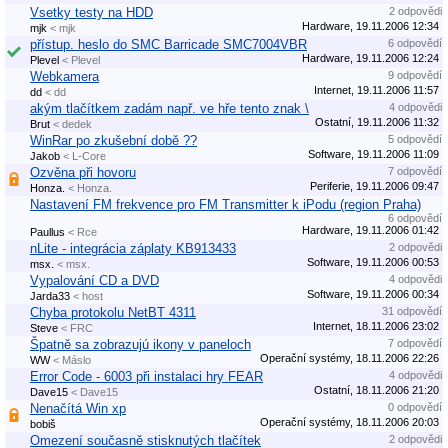
Vsetky testy na HDD
2 odpovědi
Hardware, 19.11.2006 12:34
mjk
< mjk
přístup. heslo do SMC Barricade SMC7004VBR
6 odpovědí
Hardware, 19.11.2006 12:24
Plevel
< Plevel
Webkamera
9 odpovědí
Internet, 19.11.2006 11:57
dd
< dd
akým tlačítkem zadám např. ve hře tento znak \
4 odpovědi
Ostatní, 19.11.2006 11:32
Brut
< dedek
WinRar po zkušební době ??
5 odpovědí
Software, 19.11.2006 11:09
Jakob
< L-Core
Ozvěna při hovoru
7 odpovědí
Periferie, 19.11.2006 09:47
Honza.
< Honza.
Nastavení FM frekvence pro FM Transmitter k iPodu (region Praha)
6 odpovědí
Hardware, 19.11.2006 01:42
Paullus
< Rce
nLite - integrácia záplaty KB913433
2 odpovědi
Software, 19.11.2006 00:53
msx.
< msx.
Vypalování CD a DVD
4 odpovědi
Software, 19.11.2006 00:34
Jarda33
< host
Chyba protokolu NetBT 4311
31 odpovědí
Internet, 18.11.2006 23:02
Steve
< FRC
Špatně sa zobrazujú ikony v paneloch
7 odpovědí
Operační systémy, 18.11.2006 22:26
WW
< Máslo
Error Code - 6003 při instalaci hry FEAR
4 odpovědi
Ostatní, 18.11.2006 21:20
Dave15
< Dave15
Nenačítá Win xp
0 odpovědí
Operační systémy, 18.11.2006 20:03
bobiš
Omezení současně stisknutých tlačítek
2 odpovědi