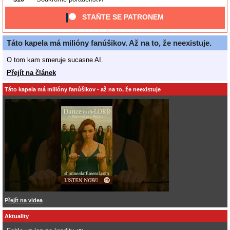
STAŇTE SE PATRONEM
Táto kapela má milióny fanúšikov. Až na to, že neexistuje.
O tom kam smeruje sucasne AI.
Přejít na článek
Táto kapela má milióny fanúšikov - až na to, že neexistuje
Přejít na videa
Aktuality