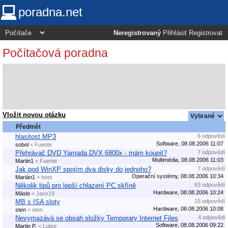
poradna.net
Neregistrovaný
Přihlásit
Registrovat
Počítačová poradna
Vložit novou otázku
Předmět
hlasitost MP3
6 odpovědí
Software, 08.08.2006 11:07
sobol
< Fuente
Přehrávač DVD Yamada DVX 6800x - mám koupit?
7 odpovědí
Multimédia, 08.08.2006 11:03
Martin1
< Fuente
Jak pod WinXP spojím dva disky do jednoho?
7 odpovědí
Operační systémy, 08.08.2006 10:34
Marián1
< host
Několik tipů pro lepší chlazení PC skříně
63 odpovědí
Hardware, 08.08.2006 10:24
Máslo
< Jaxx19
MB s ISA sloty
15 odpovědí
Hardware, 08.08.2006 10:08
sten
< sten
Nevymazává se obsah složky Temporary Internet Files
4 odpovědi
Software, 08.08.2006 09:22
Martin P.
< Lubor