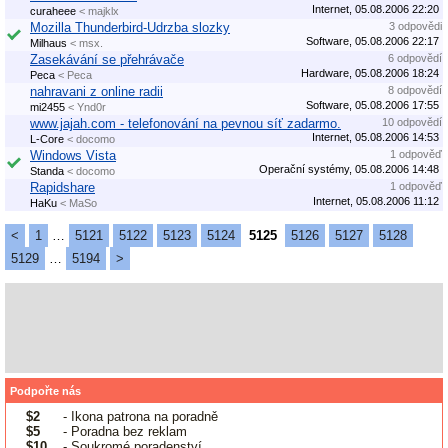
Internet, 05.08.2006 22:20
curaheee
< majklx
Mozilla Thunderbird-Udrzba slozky
3 odpovědi
Software, 05.08.2006 22:17
Milhaus
< msx.
Zasekávání se přehrávače
6 odpovědí
Hardware, 05.08.2006 18:24
Peca
< Peca
nahravani z online radii
8 odpovědí
Software, 05.08.2006 17:55
mi2455
< Ynd0r
www.jajah.com - telefonování na pevnou síť zadarmo.
10 odpovědí
Internet, 05.08.2006 14:53
L-Core
< docomo
Windows Vista
1 odpověď
Operační systémy, 05.08.2006 14:48
Standa
< docomo
Rapidshare
1 odpověď
Internet, 05.08.2006 11:12
HaKu
< MaSo
<
1
…
5121
5122
5123
5124
5125
5126
5127
5128
5129
…
5194
>
Podpořte nás
$2
- Ikona patrona na poradně
$5
- Poradna bez reklam
$10
- Soukromé poradenství