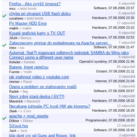
Firefox - Ako zvýšiť timeout?
6 odpovědí
Software, 07.08.2006 23:37
msx.
< lední brtník
chyba pri otvarani USB flash disku
6 odpovědí
Hardware, 07.08.2006 23:30
curaheee
< lední brtník
Pri Master HDD Error
17 odpovědí
Hardware, 07.08.2006 23:10
majklx
< majklx
Koupě grafické karty s TV OUT
9 odpovědí
Hardware, 07.08.2006 22:53
JÁJA
< Remca
Zabezpeceny pristup do podadresara na Apache serveri...
7 odpovědí
Software, 07.08.2006 21:47
Intex
< los
Automat. [bat?] mapovani sdilenych jednotek SAMBA do Winu jako
Connect using a different user name
6 odpovědí
Operační systémy, 07.08.2006 21:46
Kohelet
< Kohelet
Baterie, které netečou
65 odpovědí
Ostatní, 07.08.2006 21:11
Fuente
< Ynd0r
jak stahnout video z youtube.com
2 odpovědi
Internet, 07.08.2006 21:04
rimmer
< Pavol
Opera a problem se stahovanim mailů
5 odpovědí
Software, 07.08.2006 20:57
Radek
< fleg
Nový zdroj,stará deska (-5V??)
8 odpovědí
Hardware, 07.08.2006 18:32
Maverick
< Maverick
Necakane tuhnutie PC kvoli HW ale ktoremu?
13 odpovědí
Hardware, 07.08.2006 18:29
2laak
< L-Core
apache + mod_rewrite
5 odpovědí
Programování, 07.08.2006 18:20
D0ktor
< D0ktor
Síťová hra
13 odpovědí
Software, 07.08.2006 15:49
Jack
< Jack
klip dont cry od Guns and Roses, link
3 odpovědi