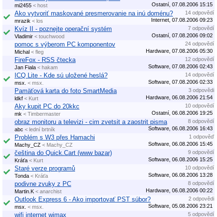
Ostatní, 07.08.2006 15:15
mi2455
< host
Ako vytvoriť maskované presmerovanie na inú doménu?
14 odpovědí
Internet, 07.08.2006 09:23
mrazik
< los
Kvíz II - poznejte operační systém
7 odpovědí
Ostatní, 07.08.2006 09:02
Vladimir
< touchwood
pomoc s výberom PC komponentov
24 odpovědí
Hardware, 07.08.2006 05:30
Michal
< fleg
FireFox - RSS čtecka
12 odpovědí
Software, 07.08.2006 02:43
Jan Fiala
< hakam
ICQ Lite - Kde sú uložené heslá?
14 odpovědí
Software, 07.08.2006 02:33
msx.
< msx.
Pamäťová karta do foto SmartMedia
3 odpovědi
Hardware, 06.08.2006 21:54
ldkf
< Kurt
Aky kupit PC do 20kkc
10 odpovědí
Ostatní, 06.08.2006 19:25
mk
< Timbermaster
obraz monitoru a televizi - cim zvetsit a zaostrit pisma
8 odpovědí
Software, 06.08.2006 16:43
abc
< lední brtník
Problém s W3 přes Hamachi
1 odpověď
Software, 06.08.2006 15:45
Machy_CZ
< Machy_CZ
čeština do Quick.Cart (www bazar)
9 odpovědí
Software, 06.08.2006 15:25
Kráťa
< Kurt
Staré verze programů
10 odpovědí
Software, 06.08.2006 13:28
Tonda
< Kráťa
podivne zvuky z PC
8 odpovědí
Hardware, 06.08.2006 00:22
Martin.K
< anarchist
Outlook Express 6 - Ako importovať PST súbor?
2 odpovědi
Software, 05.08.2006 23:21
msx.
< msx.
wifi internet wimax
5 odpovědí