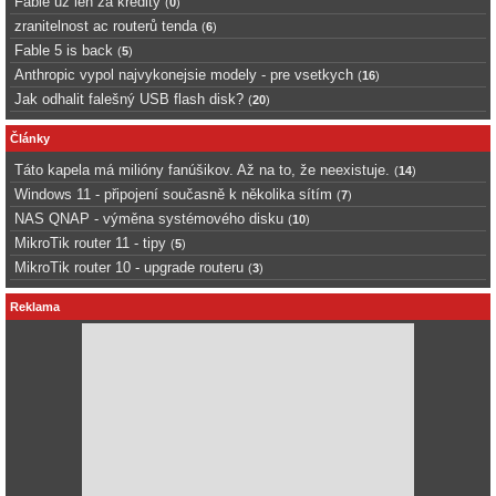
Fable uz len za kredity
(
0
)
zranitelnost ac routerů tenda
(
6
)
Fable 5 is back
(
5
)
Anthropic vypol najvykonejsie modely - pre vsetkych
(
16
)
Jak odhalit falešný USB flash disk?
(
20
)
Články
Táto kapela má milióny fanúšikov. Až na to, že neexistuje.
(
14
)
Windows 11 - připojení současně k několika sítím
(
7
)
NAS QNAP - výměna systémového disku
(
10
)
MikroTik router 11 - tipy
(
5
)
MikroTik router 10 - upgrade routeru
(
3
)
Reklama