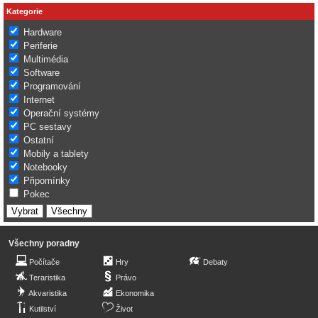
Kategorie
Hardware
Periferie
Multimédia
Software
Programování
Internet
Operační systémy
PC sestavy
Ostatní
Mobily a tablety
Notebooky
Připomínky
Pokec
Všechny poradny
Počítače
Hry
Debaty
Teraristika
Právo
Akvaristika
Ekonomika
Kutilství
Život