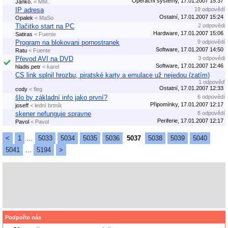
Operační systémy, 17.01.2007 15:37
Janko.
< MM..
IP adresa
19 odpovědí
Ostatní, 17.01.2007 15:24
Opalek
< MaSo
Tlačitko start na PC
2 odpovědi
Hardware, 17.01.2007 15:06
Satiras
< Fuente
Program na blokovani pornostranek
9 odpovědí
Software, 17.01.2007 14:50
Ratu
< Fuente
Převod AVI na DVD
3 odpovědi
Software, 17.01.2007 12:46
hladis.petr
< karel
CS link splnil hrozbu, piratské karty a emulace už nejedou (zatím)
1 odpověď
Ostatní, 17.01.2007 12:33
cody
< fleg
šlo by základní info jako první?
6 odpovědí
Připomínky, 17.01.2007 12:17
joseff
< lední brtník
skener nefunguje spravne
8 odpovědí
Periferie, 17.01.2007 12:17
Pavol
< Pavol
<
1
…
5033
5034
5035
5036
5037
5038
5039
5040
5041
…
5194
>
Podpořte nás