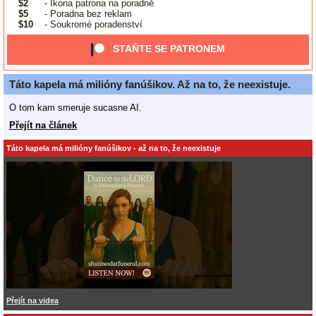
$2
- Ikona patrona na poradně
$5
- Poradna bez reklam
$10
- Soukromé poradenství
STAŇTE SE PATRONEM
Táto kapela má milióny fanúšikov. Až na to, že neexistuje.
O tom kam smeruje sucasne AI.
Přejít na článek
Táto kapela má milióny fanúšikov - až na to, že neexistuje
Přejít na videa