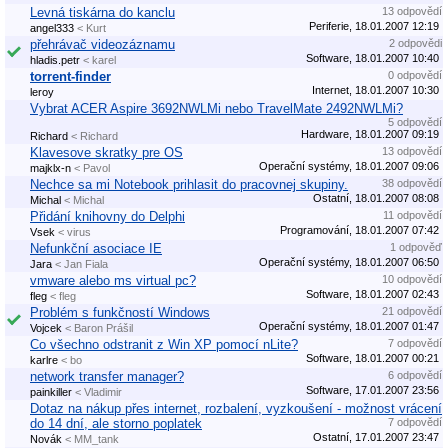
Levná tiskárna do kanclu
13 odpovědí
Periferie, 18.01.2007 12:19
angel333
< Kurt
přehrávač videozáznamu
2 odpovědi
Software, 18.01.2007 10:40
hladis.petr
< karel
torrent-finder
0 odpovědí
Internet, 18.01.2007 10:30
leroy
Vybrat ACER Aspire 3692NWLMi nebo TravelMate 2492NWLMi?
5 odpovědí
Hardware, 18.01.2007 09:19
Richard
< Richard
Klavesove skratky pre OS
13 odpovědí
Operační systémy, 18.01.2007 09:06
majklx-n
< Pavol
Nechce sa mi Notebook prihlasit do pracovnej skupiny.
38 odpovědí
Ostatní, 18.01.2007 08:08
Michal
< Michal
Přidání knihovny do Delphi
11 odpovědí
Programování, 18.01.2007 07:42
Vsek
< virus
Nefunkční asociace IE
1 odpověď
Operační systémy, 18.01.2007 06:50
Jara
< Jan Fiala
vmware alebo ms virtual pc?
10 odpovědí
Software, 18.01.2007 02:43
fleg
< fleg
Problém s funkčností Windows
21 odpovědí
Operační systémy, 18.01.2007 01:47
Vojcek
< Baron Prášil
Co všechno odstranit z Win XP pomocí nLite?
7 odpovědí
Software, 18.01.2007 00:21
karlre
< bo
network transfer manager?
6 odpovědí
Software, 17.01.2007 23:56
painkiller
< Vladimir
Dotaz na nákup přes internet, rozbalení, vyzkoušení - možnost vrácení
do 14 dní, ale storno poplatek
7 odpovědí
Ostatní, 17.01.2007 23:47
Novák
< MM_tank