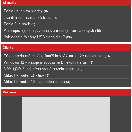
Aktuality
Fable uz len za kredity
(
0
)
zranitelnost ac routerů tenda
(
6
)
Fable 5 is back
(
5
)
Anthropic vypol najvykonejsie modely - pre vsetkych
(
16
)
Jak odhalit falešný USB flash disk?
(
20
)
Články
Táto kapela má milióny fanúšikov. Až na to, že neexistuje.
(
14
)
Windows 11 - připojení současně k několika sítím
(
7
)
NAS QNAP - výměna systémového disku
(
10
)
MikroTik router 11 - tipy
(
5
)
MikroTik router 10 - upgrade routeru
(
3
)
Reklama