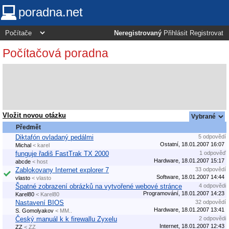
poradna.net
Neregistrovaný
Přihlásit
Registrovat
Počítačová poradna
Vložit novou otázku
Předmět
Diktafón ovladaný pedálmi
5 odpovědí
Ostatní, 18.01.2007 16:07
Michal
< karel
funguje řadiš FastTrak TX 2000
1 odpověď
Hardware, 18.01.2007 15:17
abcde
< host
Zablokovany Internet explorer 7
33 odpovědí
Software, 18.01.2007 14:44
vlasto
< vlasto
Špatné zobrazení obrázků na vytvořené webové stránce
4 odpovědi
Programování, 18.01.2007 14:23
Karel80
< Karel80
Nastavení BIOS
32 odpovědí
Hardware, 18.01.2007 13:41
S. Gomolyakov
< MM..
Český manuál k k firewallu Zyxelu
2 odpovědi
Internet, 18.01.2007 12:43
ZZ
< ZZ