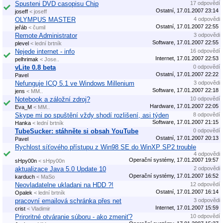
Spusteni DVD casopisu Chip
17 odpovědí
Ostatní, 17.01.2007 23:14
joseff
< joseff
OLYMPUS MASTER
4 odpovědi
Ostatní, 17.01.2007 22:55
jeřáb
< čumil
Remote Administrator
3 odpovědi
Software, 17.01.2007 22:55
plevel
< lední brtník
Nejede internet - info
16 odpovědí
Internet, 17.01.2007 22:53
pelhrimak
< Jose..
vLite 0.8 beta
0 odpovědí
Ostatní, 17.01.2007 22:22
Pavel
Nefunguje ICQ 5.1 ve Windows Millenium
3 odpovědi
Software, 17.01.2007 22:18
jens
< MM..
Notebook a záložní zdroj?
10 odpovědí
Hardware, 17.01.2007 22:05
Eva_M
< MM..
Skype mi po spuštění vždy shodí rozlišení, asi týden
8 odpovědí
Software, 17.01.2007 21:15
Hanka
< lední brtník
TubeSucker: stáhněte si obsah YouTube
0 odpovědí
Ostatní, 17.01.2007 20:13
Pavel
Rychlost síťového přístupu z Win98 SE do WinXP SP2 trouble
4 odpovědi
Operační systémy, 17.01.2007 19:57
sHpy00n
< sHpy00n
aktualizace Java 5.0 Update 10
2 odpovědi
Operační systémy, 17.01.2007 16:52
karduch
< MaSo
Neovladatelne ukladani na HDD ?!
12 odpovědí
Ostatní, 17.01.2007 16:14
Opalek
< lední brtník
pracovní emailová schránka přes net
3 odpovědi
Internet, 17.01.2007 15:59
crist
< Vladimir
Priroritné otváranie súboru - ako zmeniť?
10 odpovědí