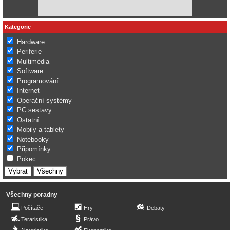
Kategorie
Hardware
Periferie
Multimédia
Software
Programování
Internet
Operační systémy
PC sestavy
Ostatní
Mobily a tablety
Notebooky
Připomínky
Pokec
Všechny poradny
Počítače
Hry
Debaty
Teraristika
Právo