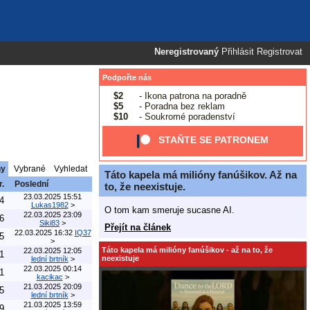
Neregistrovaný
Přihlásit
Registrovat
Podpořte nás
$2
- Ikona patrona na poradně
$5
- Poradna bez reklam
$10
- Soukromé poradenství
STAŇTE SE PATRONEM
ny
Vybrané
Vyhledat
Táto kapela má milióny fanúšikov. Až na
r.
Poslední
to, že neexistuje.
23.03.2025 15:51
4
Lukas1982
>
O tom kam smeruje sucasne AI.
22.03.2025 23:09
6
Siki83
>
Přejít na článek
22.03.2025 16:32
IQ37
5
>
Táto kapela má milióny fanúšikov - až na to, že
22.03.2025 12:05
1
neexistuje
lední brtník
>
22.03.2025 00:14
1
kacikac
>
21.03.2025 20:09
5
lední brtník
>
21.03.2025 13:59
9