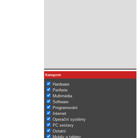
Kategorie
Hardware
Periferie
Multimédia
Software
Programování
Internet
Operační systémy
PC sestavy
Ostatní
Mobily a tablety