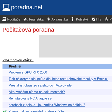
poradna.net
Počítače
Teraristika
Akvaristika
Kutilství
Hry
P
Počítačová poradna
Vložit novou otázku
Předmět
Problém s GPU RTX 2060
Tisk některých sloupců a dlouhého textu obrovské tabulky v Excelu.
Prestal ist obraz zo satelitu do TV/zvuk ide
Ako zväčším písmo na dokumentoch?
Reinstalovany PC A laguje se
notebook z polska - jak změnit Windows na češtinu?
Zoznam.sk mi zamietol prístup k účtu