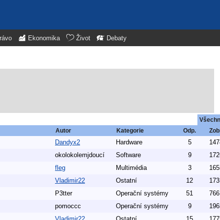
rávo
Ekonomika
Život
Debaty
Všech
Autor
Kategorie
Odp.
Zob
Dandyx2
Hardware
5
147
okolokolemjdoucí
Software
9
172
fleg
Multimédia
3
165
Vladimir22
Ostatní
12
173
P3tter
Operační systémy
51
766
pomoccc
Operační systémy
9
196
Vladimir22
Ostatní
15
177