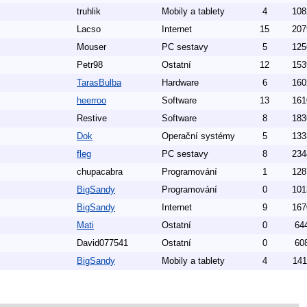
truhlik
Mobily a tablety
4
108
Lacso
Internet
15
207
Mouser
PC sestavy
5
125
Petr98
Ostatní
12
153
TarasBulba
Hardware
6
160
heerroo
Software
13
161
Restive
Software
8
183
Dok
Operační systémy
5
133
fleg
PC sestavy
8
234
chupacabra
Programování
1
128
BigSandy
Programování
0
101
BigSandy
Internet
9
167
Mati
Ostatní
0
64
David077541
Ostatní
0
60
BigSandy
Mobily a tablety
4
141