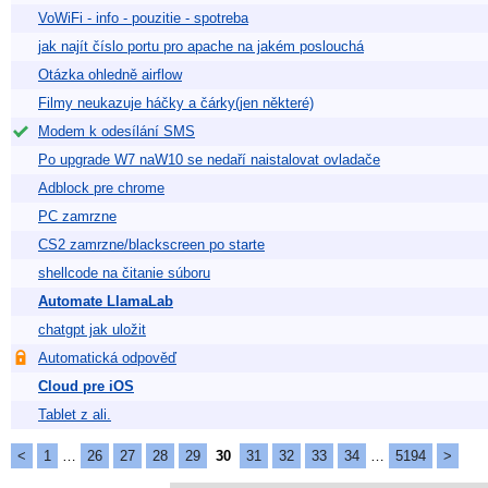
VoWiFi - info - pouzitie - spotreba
jak najít číslo portu pro apache na jakém poslouchá
Otázka ohledně airflow
Filmy neukazuje háčky a čárky(jen některé)
Modem k odesílání SMS
Po upgrade W7 naW10 se nedaří naistalovat ovladače
Adblock pre chrome
PC zamrzne
CS2 zamrzne/blackscreen po starte
shellcode na čitanie súboru
Automate LlamaLab
chatgpt jak uložit
Automatická odpověď
Cloud pre iOS
Tablet z ali.
<
1
…
26
27
28
29
30
31
32
33
34
…
5194
>