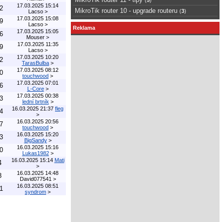
17.03.2025 15:14
2
MikroTik router 10 - upgrade routeru
(
3
)
Lacso
>
17.03.2025 15:08
9
Lacso
>
Reklama
17.03.2025 15:05
6
Mouser
>
17.03.2025 11:35
9
Lacso
>
17.03.2025 10:20
2
TarasBulba
>
17.03.2025 08:12
0
touchwood
>
17.03.2025 07:01
6
L-Core
>
17.03.2025 00:38
3
lední brtník
>
16.03.2025 21:37
fleg
4
>
16.03.2025 20:56
7
touchwood
>
16.03.2025 15:20
3
BigSandy
>
16.03.2025 15:16
0
Lukas1982
>
16.03.2025 15:14
Mati
4
>
16.03.2025 14:48
8
David077541
>
16.03.2025 08:51
1
syndrom
>