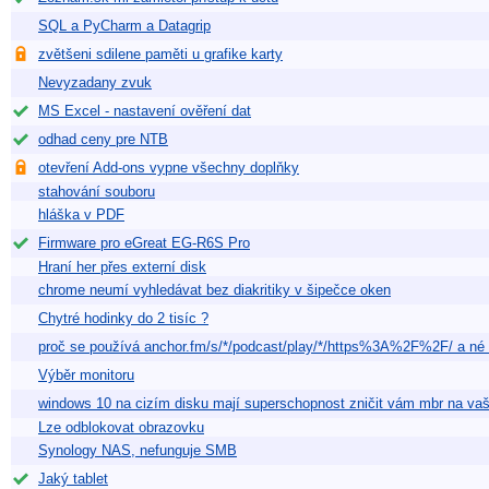
SQL a PyCharm a Datagrip
zvětšeni sdilene paměti u grafike karty
Nevyzadany zvuk
MS Excel - nastavení ověření dat
odhad ceny pre NTB
otevření Add-ons vypne všechny doplňky
stahování souboru
hláška v PDF
Firmware pro eGreat EG-R6S Pro
Hraní her přes externí disk
chrome neumí vyhledávat bez diakritiky v šipečce oken
Chytré hodinky do 2 tisíc ?
proč se používá anchor.fm/s/*/podcast/play/*/https%3A%2F%2F/ a né 
Výběr monitoru
windows 10 na cizím disku mají superschopnost zničit vám mbr na va
Lze odblokovat obrazovku
Synology NAS, nefunguje SMB
Jaký tablet