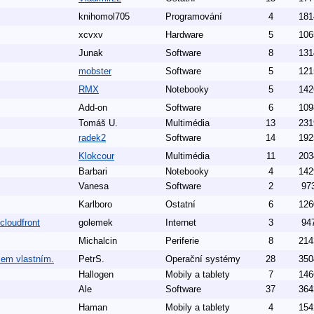
knihomol705
Programování
4
181
xcvxv
Hardware
5
106
Junak
Software
8
131
mobster
Software
5
121
RMX
Notebooky
5
142
Add-on
Software
6
109
Tomáš U.
Multimédia
13
231
radek2
Software
14
192
Klokcour
Multimédia
11
203
Barbari
Notebooky
4
142
Vanesa
Software
2
97
Karlboro
Ostatní
6
126
cloudfront
golemek
Internet
3
94
Michalcin
Periferie
8
214
šem vlastním.
PetrS.
Operační systémy
28
350
Hallogen
Mobily a tablety
7
146
Ale
Software
37
364
Haman
Mobily a tablety
4
154