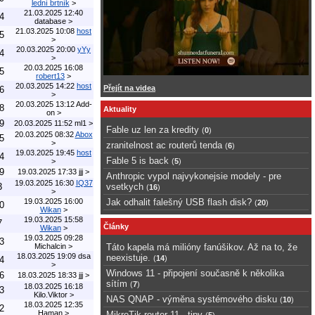
lední brtník
>
21.03.2025 12:40
4
database
>
21.03.2025 10:08
host
5
>
20.03.2025 20:00
yYy
4
>
20.03.2025 16:08
5
robert13
>
20.03.2025 14:22
host
Přejít na videa
6
>
20.03.2025 13:12
Add-
8
Aktuality
on
>
9
20.03.2025 11:52
ml1
>
Fable uz len za kredity
(
0
)
20.03.2025 08:32
Abox
5
>
zranitelnost ac routerů tenda
(
6
)
19.03.2025 19:45
host
4
Fable 5 is back
>
(
5
)
9
19.03.2025 17:33
jjj
>
Anthropic vypol najvykonejsie modely - pre
19.03.2025 16:30
IQ37
3
vsetkych
(
16
)
>
19.03.2025 16:00
Jak odhalit falešný USB flash disk?
(
20
)
0
Wikan
>
19.03.2025 15:58
7
Články
Wikan
>
19.03.2025 09:28
3
Michalcin
>
Táto kapela má milióny fanúšikov. Až na to, že
18.03.2025 19:09
dsa
neexistuje.
(
14
)
4
>
Windows 11 - připojení současně k několika
6
18.03.2025 18:33
jjj
>
sítím
(
7
)
18.03.2025 16:18
3
Kilo.Viktor
>
NAS QNAP - výměna systémového disku
(
10
)
18.03.2025 12:35
2
Haman
>
MikroTik router 11 - tipy
(
5
)